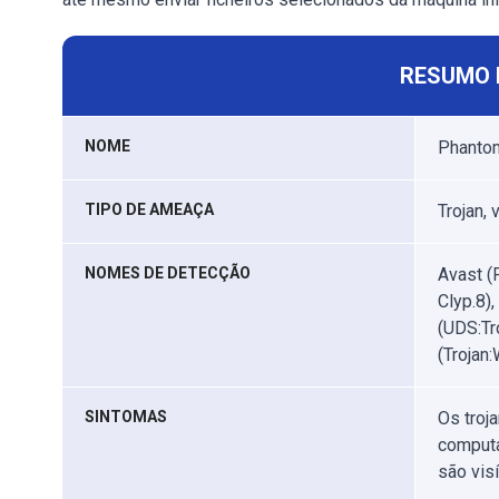
RESUMO 
NOME
Phantom
TIPO DE AMEAÇA
Trojan,
NOMES DE DETECÇÃO
Avast (
Clyp.8)
(UDS:Tr
(Trojan:
SINTOMAS
Os troj
computa
são vis