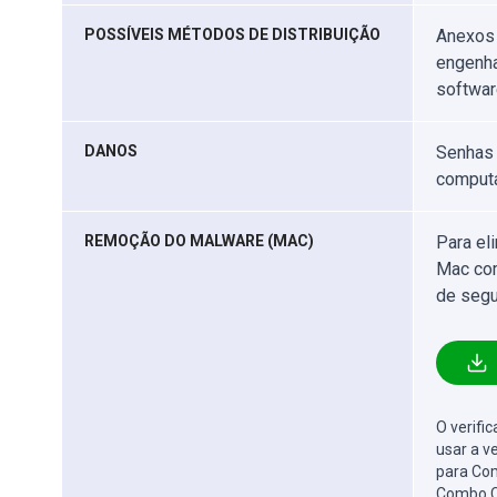
POSSÍVEIS MÉTODOS DE DISTRIBUIÇÃO
Anexos 
engenha
softwar
DANOS
Senhas 
computa
REMOÇÃO DO MALWARE (MAC)
Para el
Mac com
de segu
O verifi
usar a v
para Com
Combo C