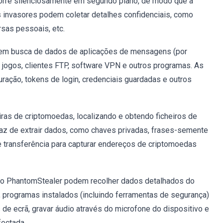
corre silenciosamente em segundo plano, de modo que a
s invasores podem coletar detalhes confidenciais, como
sas pessoais, etc.
 em busca de dados de aplicações de mensagens (por
 jogos, clientes FTP, software VPN e outros programas. As
uração, tokens de login, credenciais guardadas e outros
ras de criptomoedas, localizando e obtendo ficheiros de
paz de extrair dados, como chaves privadas, frases-semente
e transferência para capturar endereços de criptomoedas
o PhantomStealer podem recolher dados detalhados do
 programas instalados (incluindo ferramentas de segurança)
e ecrã, gravar áudio através do microfone do dispositivo e
fectada.