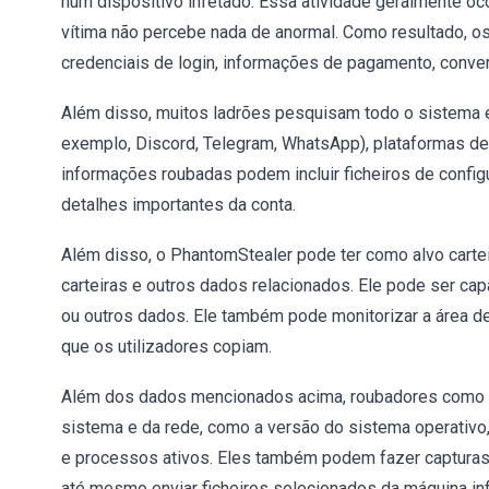
num dispositivo infetado. Essa atividade geralmente o
vítima não percebe nada de anormal. Como resultado, o
credenciais de login, informações de pagamento, conver
Além disso, muitos ladrões pesquisam todo o sistema
exemplo, Discord, Telegram, WhatsApp), plataformas de
informações roubadas podem incluir ficheiros de config
detalhes importantes da conta.
Além disso, o PhantomStealer pode ter como alvo cartei
carteiras e outros dados relacionados. Ele pode ser ca
ou outros dados. Ele também pode monitorizar a área d
que os utilizadores copiam.
Além dos dados mencionados acima, roubadores como 
sistema e da rede, como a versão do sistema operativo,
e processos ativos. Eles também podem fazer capturas d
até mesmo enviar ficheiros selecionados da máquina in