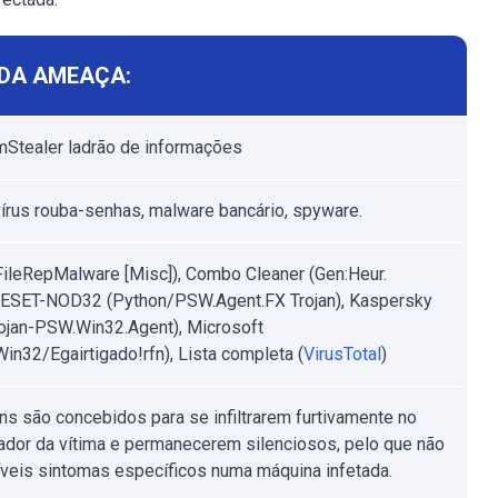
DA AMEAÇA:
Stealer ladrão de informações
 vírus rouba-senhas, malware bancário, spyware.
FileRepMalware [Misc]), Combo Cleaner (Gen:Heur.
, ESET-NOD32 (Python/PSW.Agent.FX Trojan), Kaspersky
ojan-PSW.Win32.Agent), Microsoft
Win32/Egairtigado!rfn), Lista completa (
VirusTotal
)
ans são concebidos para se infiltrarem furtivamente no
dor da vítima e permanecerem silenciosos, pelo que não
íveis sintomas específicos numa máquina infetada.