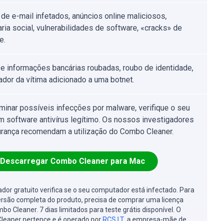
de e-mail infetados, anúncios online maliciosos,
ria social, vulnerabilidades de software, «cracks» de
e.
e informações bancárias roubadas, roubo de identidade,
dor da vítima adicionado a uma botnet.
iminar possíveis infecções por malware, verifique o seu
 software antivírus legítimo. Os nossos investigadores
rança recomendam a utilização do Combo Cleaner.
Descarregar Combo Cleaner para Mac
cador gratuito verifica se o seu computador está infectado. Para
ersão completa do produto, precisa de comprar uma licença
bo Cleaner. 7 dias limitados para teste grátis disponível. O
leaner pertence e é operado por
RCS LT
, a empresa-mãe de