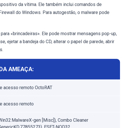
spositivo da vítima. Ele também inclui comandos de
Firewall do Windows. Para autogestão, o malware pode
s para «brincadeiras». Ele pode mostrar mensagens pop-up,
se, ejetar a bandeja do CD, alterar o papel de parede, abrir
s.
DA AMEAÇA:
de acesso remoto OctoRAT
de acesso remoto
Win32:MalwareX-gen [Misc]), Combo Cleaner
.GenericKD.77855273), ESET-NOD32