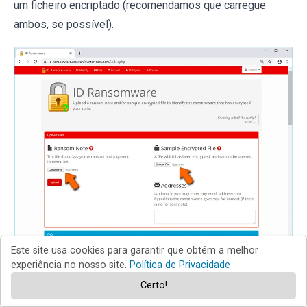
um ficheiro encriptado (recomendamos que carregue
ambos, se possível).
Este site usa cookies para garantir que obtém a melhor
experiência no nosso site.
Política de Privacidade
O ransomware será identificado em segundos e receberá
Certo!
vários detalhes, como o nome da família de malware à