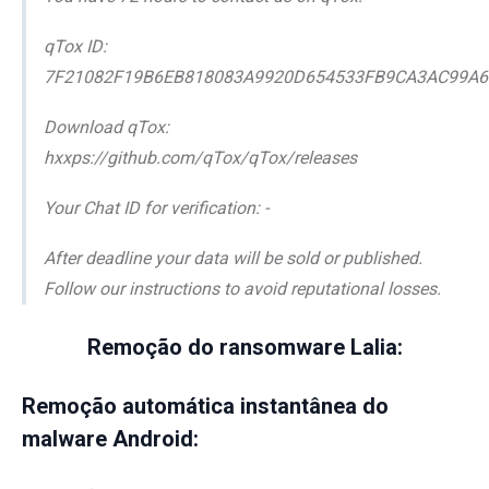
qTox ID:
7F21082F19B6EB818083A9920D654533FB9CA3AC99A6
Download qTox:
hxxps://github.com/qTox/qTox/releases
Your Chat ID for verification: -
After deadline your data will be sold or published.
Follow our instructions to avoid reputational losses.
Remoção do ransomware Lalia:
Remoção automática instantânea do
malware Android: