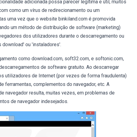
nalidade adicionada possa parecer legítima e útil, muitos
d.com como um vírus de redirecionamento ou um
tas uma vez que o website binkiland.com é promovida
ando um método de distribuição de software (marketing)
avegadores dos utilizadores durante o descarregamento ou
s download' ou 'instaladores'.
egamento como download.com, soft32.com, e softonic.com,
 descarregamentos de software gratuito. Ao descarregar
os utilizadores de Internet (por vezes de forma fraudulenta)
 de ferramentas, complementos do navegador, etc. A
e navegador resulta, muitas vezes, em problemas de
entos de navegador indesejados.