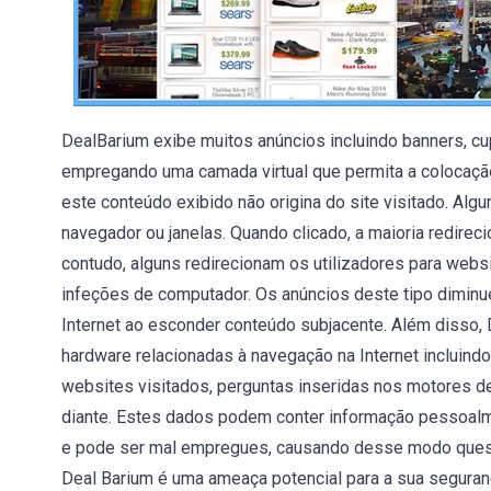
DealBarium exibe muitos anúncios incluindo banners, c
empregando uma camada virtual que permita a colocação
este conteúdo exibido não origina do site visitado. A
navegador ou janelas. Quando clicado, a maioria redirec
contudo, alguns redirecionam os utilizadores para webs
infeções de computador. Os anúncios deste tipo dimi
Internet ao esconder conteúdo subjacente. Além disso, 
hardware relacionadas à navegação na Internet incluindo
websites visitados, perguntas inseridas nos motores d
diante. Estes dados podem conter informação pessoalmen
e pode ser mal empregues, causando desse modo quest
Deal Barium é uma ameaça potencial para a sua segura