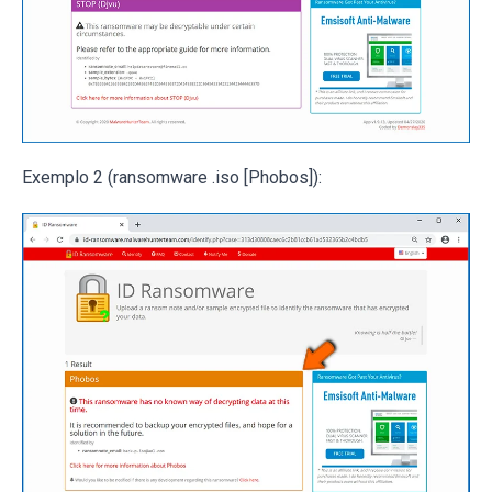
Exemplo 2 (ransomware .iso [Phobos]):