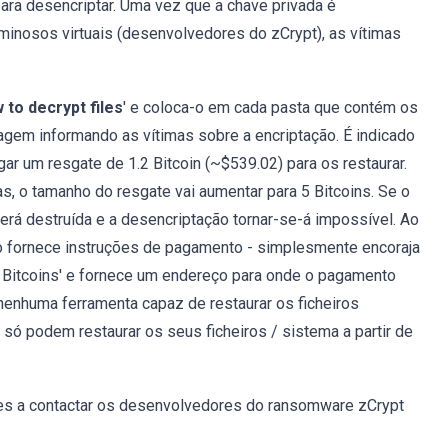
para desencriptar. Uma vez que a chave privada é
inosos virtuais (desenvolvedores do zCrypt), as vítimas
 to decrypt files
' e coloca-o em cada pasta que contém os
agem informando as vítimas sobre a encriptação. É indicado
ar um resgate de 1.2 Bitcoin (~$539.02) para os restaurar.
as, o tamanho do resgate vai aumentar para 5 Bitcoins. Se o
será destruída e a desencriptação tornar-se-á impossível. Ao
ão fornece instruções de pagamento - simplesmente encoraja
uy Bitcoins' e fornece um endereço para onde o pagamento
nenhuma ferramenta capaz de restaurar os ficheiros
só podem restaurar os seus ficheiros / sistema a partir de
es a contactar os desenvolvedores do ransomware zCrypt