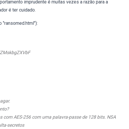
ortamento imprudente é muitas vezes a razão para a
dor é ter cuidado.
 "ransomed.html"):
HZMskbgZXVbF
agar.
ento?
dos com AES-256 com uma palavra-passe de 128 bits. NSA
lta-secretos