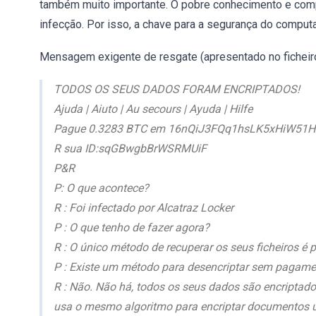
também muito importante. O pobre conhecimento e comp
infecção. Por isso, a chave para a segurança do computa
Mensagem exigente de resgate (apresentado no ficheiro
TODOS OS SEUS DADOS FORAM ENCRIPTADOS!
Ajuda | Aiuto | Au secours | Ayuda | Hilfe
Pague 0.3283 BTC em 16nQiJ3FQq1hsLK5xHiW51
R sua ID:sqGBwgbBrWSRMUiF
P&R
P: O que acontece?
R : Foi infectado por Alcatraz Locker
P : O que tenho de fazer agora?
R : O único método de recuperar os seus ficheiros é p
P : Existe um método para desencriptar sem pagam
R : Não. Não há, todos os seus dados são encripta
usa o mesmo algoritmo para encriptar documentos u