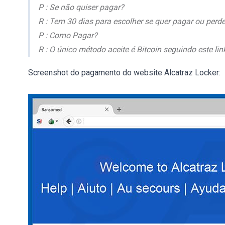
P : Se não quiser pagar?
R : Tem 30 dias para escolher se quer pagar ou perd
P : Como Pagar?
R : O único método aceite é Bitcoin seguindo este lin
Screenshot do pagamento do website Alcatraz Locker: