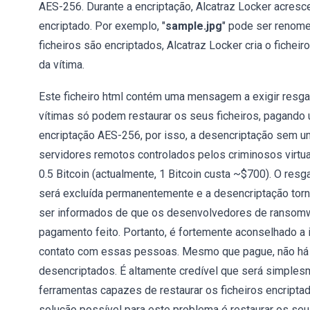
AES-256. Durante a encriptação, Alcatraz Locker acresce
encriptado. Por exemplo, "
sample.jpg
" pode ser renome
ficheiros são encriptados, Alcatraz Locker cria o fichei
da vítima.
Este ficheiro html contém uma mensagem a exigir resgat
vítimas só podem restaurar os seus ficheiros, pagando
encriptação AES-256, por isso, a desencriptação sem u
servidores remotos controlados pelos criminosos virtua
0.5 Bitcoin (actualmente, 1 Bitcoin custa ~$700). O resg
será excluída permanentemente e a desencriptação torn
ser informados de que os desenvolvedores de ransomw
pagamento feito. Portanto, é fortemente aconselhado a 
contato com essas pessoas. Mesmo que pague, não há n
desencriptados. É altamente credível que será simples
ferramentas capazes de restaurar os ficheiros encripta
solução possível para este problema é restaurar os seus