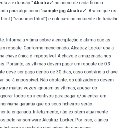
nta a extensão ".
Alcatraz
" ao nome de cada ficheiro
ado para algo como "
sample.jpg.Alcatraz
". Assim que os
ro html ( "ransomed.html") e coloca-o no ambiente de trabalho
e. Informa a vítima sobre a encriptação e afirma que as
 um resgate. Conforme mencionado, Alcatraz Locker usa a
ma chave única é impossível. A chave é armazenada nos
is. Portanto, as vítimas devem pagar um resgate de 0.3 -
ate deve ser pago dentro de 30 dias, caso contrário a chave
ar-se-á impossível. Não obstante, os utilizadores devem
are muitas vezes ignoram as vítimas, apesar do
ignorar todos os incentivos para pagar e/ou entrar em
enhuma garantia que os seus ficheiros serão
mente enganada. Infelizmente, não existem atualmente
dos pelo ransomware Alcatraz Locker. Por isso, a única
 ficheiros a partir de uma cópia de segurança.