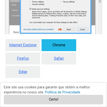
Internet Explorer
Chrome
Firefox
Safari
Edge
Este site usa cookies para garantir que obtém a melhor
experiência no nosso site.
Política de Privacidade
Remova as extensões fraudulentas
Certo!
do Google Chrome: