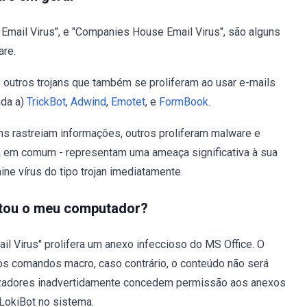
e Email Virus", e "Companies House Email Virus", são alguns
re.
outros trojans que também se proliferam ao usar e-mails
ada a)
TrickBot
,
Adwind
,
Emotet
, e
FormBook
.
ns rastreiam informações, outros proliferam malware e
a em comum - representam uma ameaça significativa à sua
ine vírus do tipo trojan imediatamente.
ctou o meu computador?
 Virus" prolifera um anexo infeccioso do MS Office. O
s comandos macro, caso contrário, o conteúdo não será
tilizadores inadvertidamente concedem permissão aos anexos
LokiBot no sistema.