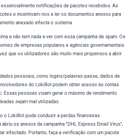
 essencialmente notificações de pacotes recebidos. As
otes e incentivam-nos a ler os documentos anexos para
cumento anexado infecta o sistema.
ítima e não tem nada a ver com essa campanha de spam. Os
 nomes de empresas populares e agências governamentais.
ez que os utilizadores são muito mais propensos a abrir
tar dados pessoais, como logins/palavras-passe, dados de
senvolvedores do LokiBot podem obter acesso às contas
etc. Essas pessoas visam gerar o máximo de rendimento
teadas sejam mal utilizadas.
o o LokiBot pode conduzir a perdas financeiras
já abriu os anexos da campanha "DHL Express Email Virus",
r infectado. Portanto, faça a verificação com um pacote