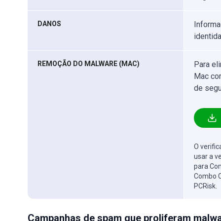
DANOS
Informa
identid
REMOÇÃO DO MALWARE (MAC)
Para el
Mac com
de segu
O verifi
usar a v
para Com
Combo C
PCRisk.
Campanhas de spam que proliferam malwa