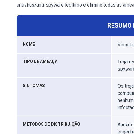
antivírus/anti-spyware legítimo e elimine todas as ame
RESUMO 
NOME
Vírus L
TIPO DE AMEAÇA
Trojan,
spywar
SINTOMAS
Os troja
computa
nenhum 
infectad
MÉTODOS DE DISTRIBUIÇÃO
Anexos 
engenha