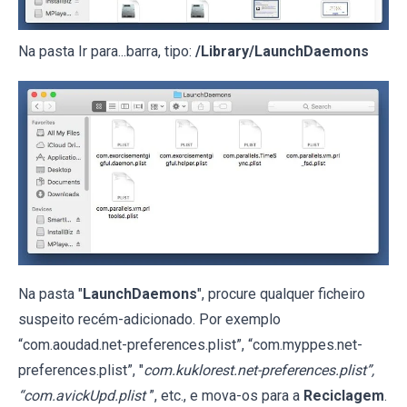
Na pasta Ir para...barra, tipo:
/Library/LaunchDaemons
Na pasta "
LaunchDaemons
", procure qualquer ficheiro
suspeito recém-adicionado. Por exemplo
“com.aoudad.net-preferences.plist”, “com.myppes.net-
preferences.plist”, "
com.kuklorest.net-preferences.plist”,
“com.avickUpd.plist
”, etc., e mova-os para a
Reciclagem
.