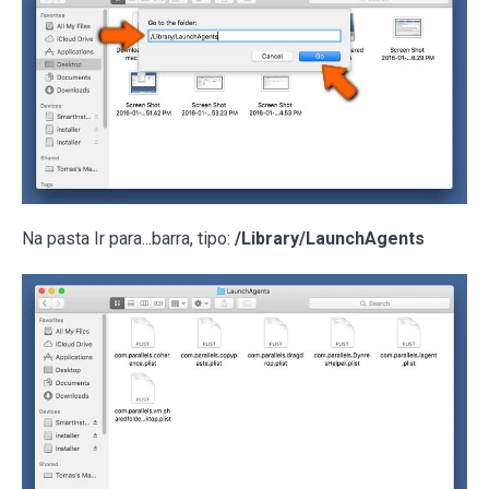
Na pasta Ir para...barra, tipo:
/Library/LaunchAgents