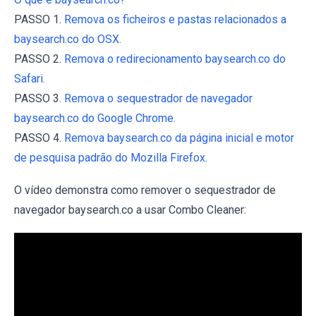
PASSO 1.
Remova os ficheiros e pastas relacionados a
baysearch.co do OSX.
PASSO 2.
Remova o redirecionamento baysearch.co do
Safari.
PASSO 3.
Remova o sequestrador de navegador
baysearch.co do Google Chrome.
PASSO 4.
Remova baysearch.co da página inicial e motor
de pesquisa padrão do Mozilla Firefox.
O vídeo demonstra como remover o sequestrador de
navegador baysearch.co a usar Combo Cleaner: