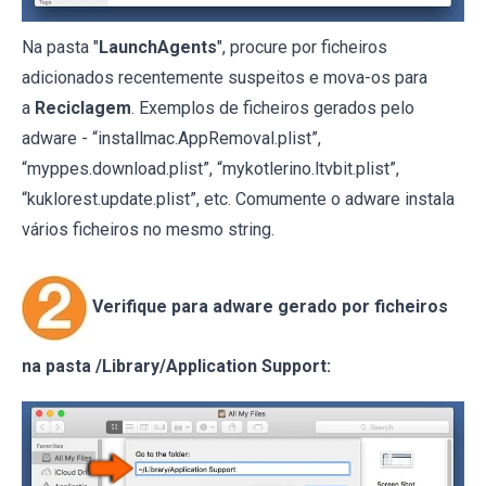
Na pasta "
LaunchAgents
", procure por ficheiros
adicionados recentemente suspeitos e mova-os para
a
Reciclagem
. Exemplos de ficheiros gerados pelo
adware - “installmac.AppRemoval.plist”,
“myppes.download.plist”, “mykotlerino.ltvbit.plist”,
“kuklorest.update.plist”, etc. Comumente o adware instala
vários ficheiros no mesmo string.
Verifique para adware gerado por ficheiros
na pasta /Library/Application Support: