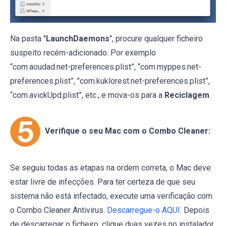
Na pasta "
LaunchDaemons
", procure qualquer ficheiro
suspeito recém-adicionado. Por exemplo
“com.aoudad.net-preferences.plist”, “com.myppes.net-
preferences.plist”, "com.kuklorest.net-preferences.plist”,
“com.avickUpd.plist”, etc., e mova-os para a
Reciclagem
.
Verifique o seu Mac com o Combo Cleaner:
Se seguiu todas as etapas na ordem correta, o Mac deve
estar livre de infecções. Para ter certeza de que seu
sistema não está infectado, execute uma verificação com
o Combo Cleaner Antivirus.
Descarregue-o AQUI
. Depois
de descarregar o ficheiro, clique duas vezes no instalador