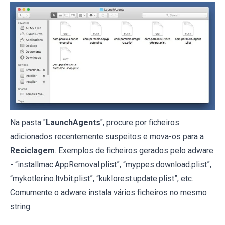
Na pasta "
LaunchAgents
", procure por ficheiros
adicionados recentemente suspeitos e mova-os para a
Reciclagem
. Exemplos de ficheiros gerados pelo adware
- “installmac.AppRemoval.plist”, “myppes.download.plist”,
“mykotlerino.ltvbit.plist”, “kuklorest.update.plist”, etc.
Comumente o adware instala vários ficheiros no mesmo
string.