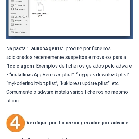
Na pasta "
LaunchAgents
", procure por ficheiros
adicionados recentemente suspeitos e mova-os para a
Reciclagem
. Exemplos de ficheiros gerados pelo adware
- “installmac.AppRemoval.plist”, “myppes.download.plist”,
“mykotlerino.ltvbit.plist”, “kuklorest.update.plist”, etc.
Comumente o adware instala vários ficheiros no mesmo
string.
Verifique por ficheiros gerados por adware