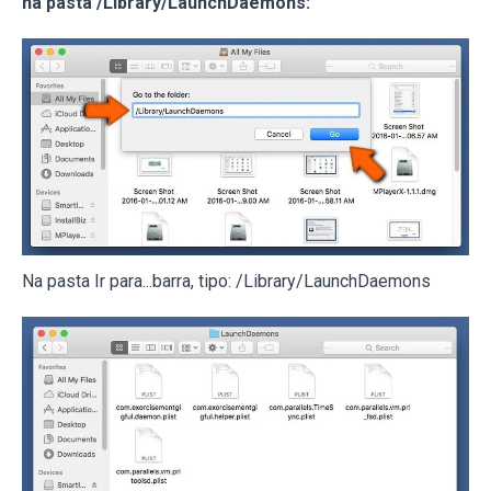
na pasta /Library/LaunchDaemons:
Na pasta Ir para...barra, tipo: /Library/LaunchDaemons