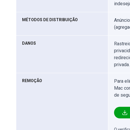
indesej
MÉTODOS DE DISTRIBUIÇÃO
Anúncio
(agrega
DANOS
Rastrei
privaci
redirec
privada.
REMOÇÃO
Para el
Mac com
de segu
O verifi