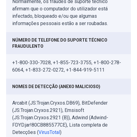
Normalmente, os fraudes de suporte técnico
afirmam que o computador do utilizador está
infectado, bloqueado e/ou que algumas
informações pessoais estão a ser roubadas.
NÚMERO DE TELEFONE DO SUPORTE TÉCNICO
FRAUDULENTO
+1-800-330-7028, +1-855-723-3755, +1-800-278-
6064, +1-833-272-0272, +1-844-919-5111
NOMES DE DETECÇÃO (ANEXO MALICIOSO)
Arcabit (JS:Trojan.Cryxos.DB69), BitDefender
(JS:Trojan.Cryxos.2921), Emsisoft
(JS:Trojan.Cryxos.2921 (B)), Adwind (Adwind-
FDYD.jar!80CB885577CE), Lista completa de
Detecções (
VirusTotal
)