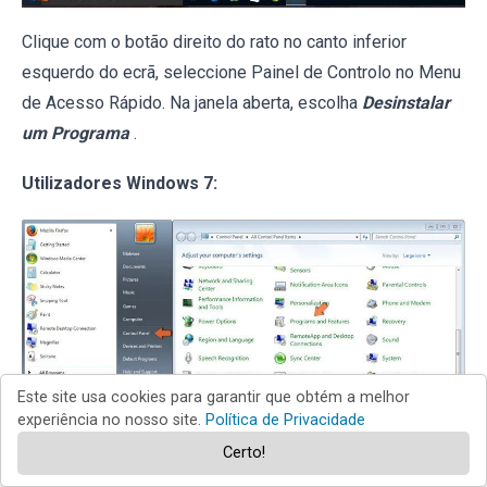
Clique com o botão direito do rato no canto inferior
esquerdo do ecrã, seleccione Painel de Controlo no Menu
de Acesso Rápido. Na janela aberta, escolha
Desinstalar
um Programa
.
Utilizadores Windows 7:
Este site usa cookies para garantir que obtém a melhor
experiência no nosso site.
Política de Privacidade
Clique
Início
("Logo Windows" no canto inferior esquerdo
Certo!
do seu ambiente de trabalho), escolha o
Painel de