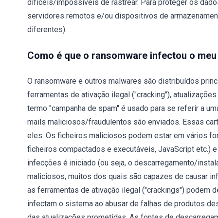
difíceis/impossíveis de rastrear. Para proteger os da
servidores remotos e/ou dispositivos de armazenament
diferentes).
Como é que o ransomware infectou o me
O ransomware e outros malwares são distribuídos princ
ferramentas de ativação ilegal ("cracking"), atualizaçõ
termo "campanha de spam" é usado para se referir a uma
mails maliciosos/fraudulentos são enviados. Essas car
eles. Os ficheiros maliciosos podem estar em vários f
ficheiros compactados e executáveis, JavaScript etc.)
infecções é iniciado (ou seja, o descarregamento/instal
maliciosos, muitos dos quais são capazes de causar inf
as ferramentas de ativação ilegal ("crackings") podem d
infectam o sistema ao abusar de falhas de produtos des
das atualizações prometidas. As fontes de descarrega