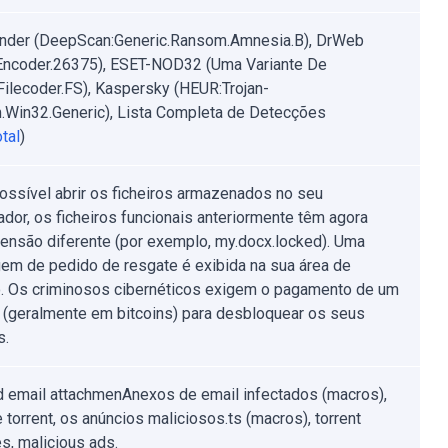
nder (DeepScan:Generic.Ransom.Amnesia.B), DrWeb
.Encoder.26375), ESET-NOD32 (Uma Variante De
ilecoder.FS), Kaspersky (HEUR:Trojan-
Win32.Generic), Lista Completa de Detecções
tal
)
ossível abrir os ficheiros armazenados no seu
dor, os ficheiros funcionais anteriormente têm agora
ensão diferente (por exemplo, my.docx.locked). Uma
m de pedido de resgate é exibida na sua área de
o. Os criminosos cibernéticos exigem o pagamento de um
 (geralmente em bitcoins) para desbloquear os seus
s.
d email attachmenAnexos de email infectados (macros),
 torrent, os anúncios maliciosos.ts (macros), torrent
s, malicious ads.