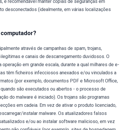
dos, é recomendável manter cópias de seguranças em
o desconectados (idealmente, em várias localizações
u computador?
ipalmente através de campanhas de spam, trojans,
es ilegítimas e canais de descarregamento duvidosos. O
 operação em grande escala, durante a qual milhares de e-
tas têm ficheiros infecciosos anexados e/ou vinculados a
ormatos (por exemplo, documentos PDF e Microsoft Office,
 e quando são executados ou abertos - o processo de
ação do malware é iniciado). Os trojans são programas
ecções em cadeia. Em vez de ativar o produto licenciado,
escarregar/instalar malware. Os atualizadores falsos
atualizados e/ou ao instalar software malicioso, em vez
mento não confiáveis (por exemplo, sites de hospedagem