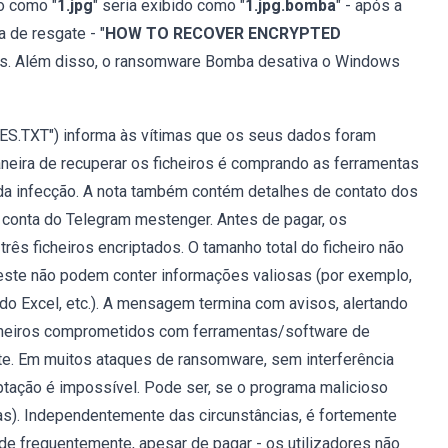
o como "
1.jpg
" seria exibido como "
1.jpg.bomba
" - após a
 de resgate - "
HOW TO RECOVER ENCRYPTED
das. Além disso, o ransomware Bomba desativa o Windows
.TXT") informa às vítimas que os seus dados foram
eira de recuperar os ficheiros é comprando as ferramentas
 da infecção. A nota também contém detalhes de contato dos
 conta do Telegram mestenger. Antes de pagar, os
três ficheiros encriptados. O tamanho total do ficheiro não
teste não podem conter informações valiosas (por exemplo,
do Excel, etc.). A mensagem termina com avisos, alertando
ficheiros comprometidos com ferramentas/software de
nte. Em muitos ataques de ransomware, sem interferência
ptação é impossível. Pode ser, se o programa malicioso
as). Independentemente das circunstâncias, é fortemente
e frequentemente, apesar de pagar - os utilizadores não