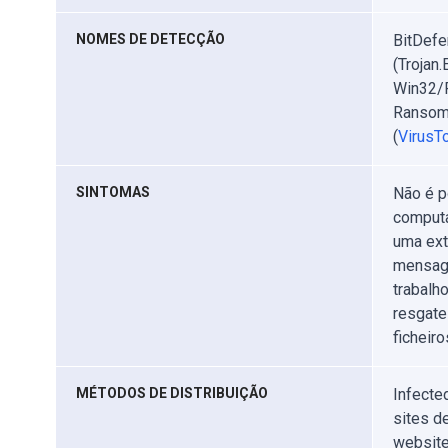
NOMES DE DETECÇÃO
BitDefe
(Trojan
Win32/F
Ransom.
(
VirusTo
SINTOMAS
Não é p
computa
uma ext
mensage
trabalh
resgate
ficheiro
MÉTODOS DE DISTRIBUIÇÃO
Infecte
sites de
website