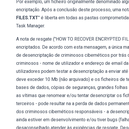
Por exemplo, um ficheiro originalmente denominado alg
encriptação. Após a conclusão deste processo, uma nota
FILES.TXT
" é liberta em todas as pastas comprometi
Task Manager.
A nota de resgate ("HOW TO RECOVER ENCRYPTED FILES
encriptados. De acordo com esta mensagem, a única man
de desencriptação de criminosos cibernéticos por trás
criminosos - nome de utilizador e endereço de email da
utilizadores podem testar a desencriptação a enviar até 
deve exceder 10 Mb (não arquivado) e os ficheiros de 
bases de dados, cópias de seguranças, grandes folhas 
as vítimas que renomear e/ou tentar desencriptar os 
terceiros - pode resultar na a perda de dados permane
dos criminosos cibernéticos responsáveis - a desencri
ainda estiver em desenvolvimento e/ou tiver bugs (falh
desaconselhado atender às exigências de resgate. Desd