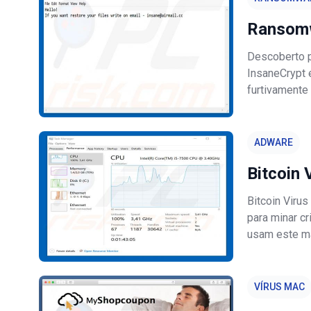
Ransomw
Descoberto p
InsaneCrypt 
furtivamente
Ao fazê-lo, 
[insane@airma
ADWARE
Bitcoin 
Bitcoin Viru
para minar c
usam este mal
indevidament
nos sistema
VÍRUS MAC