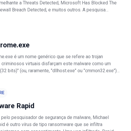
emelhante a Threats Detected, Microsoft Has Blocked The
rewall Breach Detected, e muitos outros. A pesquisa
e os utilizadores visitam frequentemente websites
nadvertidamente - s
hrome.exe
me.exe é um nome genérico que se refere ao trojan
 criminosos virtuais disfarçam este malware como um
32 bits)" (ou, raramente, "dllhost.exe" ou "cmmon32.exe")
Gestor de Tarefas (por isso é chamado de vírus
. Os desenvolvedores usam Pow
RE
are Rapid
pelo pesquisador de segurança de malware, Michael
pid é outro vírus de tipo ransomware que se infiltra