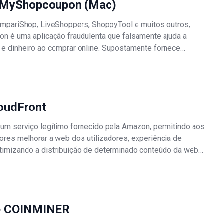
 MyShopcoupon (Mac)
ompariShop, LiveShoppers, ShoppyTool e muitos outros,
 é uma aplicação fraudulenta que falsamente ajuda a
 e dinheiro ao comprar online. Supostamente fornece
mpras e notifica os utilizadores de negócios/descontos
sponíveis em várias l
loudFront
 um serviço legítimo fornecido pela Amazon, permitindo aos
res melhorar a web dos utilizadores, experiência de
timizando a distribuição de determinado conteúdo da web
ui). Os criminosos virtuais abusam deste serviço para
rios modelos de
e COINMINER