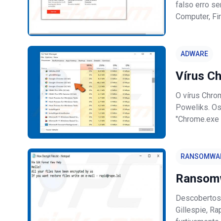
falso erro s
Computer, Fi
demonstra qu
maliciosos i
ADWARE
Vírus C
O vírus Chro
Poweliks. Os
"Chrome.exe (
processo no 
Chrome.exe)
RANSOMWA
Ransomw
Descobertos 
Gillespie, Ra