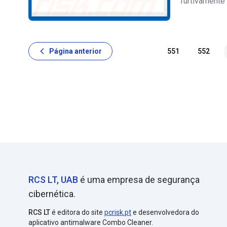
furtivamente
encripta os 
extensão "e"
Página anterior
551
552
RCS LT, UAB
é uma empresa de segurança
cibernética.
RCS LT
é editora do site
pcrisk.pt
e desenvolvedora do
aplicativo antimalware Combo Cleaner.