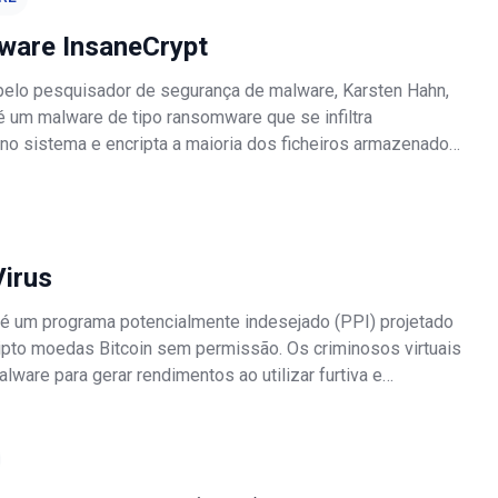
are InsaneCrypt
elo pesquisador de segurança de malware, Karsten Hahn,
é um malware de tipo ransomware que se infiltra
 no sistema e encripta a maioria dos ficheiros armazenados.
este vírus acrescenta nomes de ficheiro com a extensão "
il.cc].insane" (
Virus
s é um programa potencialmente indesejado (PPI) projetado
ripto moedas Bitcoin sem permissão. Os criminosos virtuais
ware para gerar rendimentos ao utilizar furtiva e
e recursos do sistema. Na maioria dos casos, infiltra-se
s sem o cons