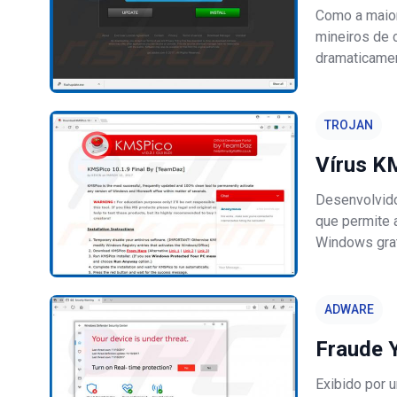
Como a maior
mineiros de 
dramaticament
~$1000, enqu
mineração d
TROJAN
Vírus K
Desenvolvido
que permite 
Windows gra
essencialmen
serviços atr
ADWARE
Fraude Y
Exibido por 