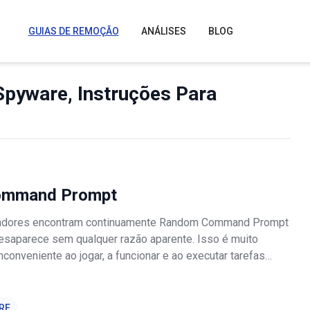
GUIAS DE REMOÇÃO
ANÁLISES
BLOG
Spyware, Instruções Para
ommand Prompt
izadores encontram continuamente Random Command Prompt
saparece sem qualquer razão aparente. Isso é muito
inconveniente ao jogar, a funcionar e ao executar tarefas
o computador. Além disso, esses pop-ups geralmente
 infecção do computado
RE