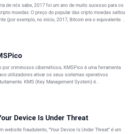
ia de nós sabe, 2017 foi um ano de muito sucesso para os
cripto moedas. O preço do popular das cripto moedas saltou
e (por exemplo, no início, 2017, Bitcoin era o equivalente a
anto no final do ano chegou a quase $20.000). Portanto, a
e
MSPico
 por criminosos cibernéticos, KMSPico é uma ferramenta
aos utilizadores ativar os seus sistemas operativos
tuitamente. KMS (Key Management System) é
te uma tecnologia que permite a ativação de certos
avés de uma rede local. O KMS permite
our Device Is Under Threat
um website fraudulento, "Your Device Is Under Threat" é um