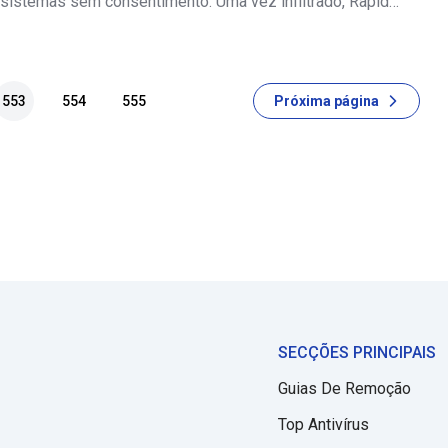
 sistemas sem consentimento. Uma vez infiltrado, Rapid
dados armazenados e acrescenta nomes de ficheiros com a
 (por exemplo, "sampl
553
554
555
Próxima página
SECÇÕES PRINCIPAIS
Guias De Remoção
Top Antivírus