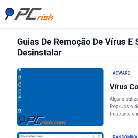
Guias De Remoção De Vírus E 
Desinstalar
ADWARE
Vírus C
Alguns util
Pop-Ups e de
frustrante e 
intensivas n
indicam uma
RANSOMWA