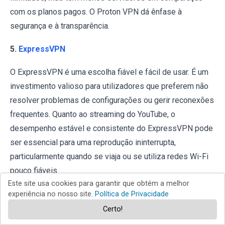
com os planos pagos. O Proton VPN dá ênfase à
segurança e à transparência.
5.
ExpressVPN
O ExpressVPN é uma escolha fiável e fácil de usar. É um
investimento valioso para utilizadores que preferem não
resolver problemas de configurações ou gerir reconexões
frequentes. Quanto ao streaming do YouTube, o
desempenho estável e consistente do ExpressVPN pode
ser essencial para uma reprodução ininterrupta,
particularmente quando se viaja ou se utiliza redes Wi-Fi
pouco fiáveis.
Este site usa cookies para garantir que obtém a melhor
É necessário mencionar que
nenhum serviço VPN pode
experiência no nosso site.
Política de Privacidade
garantir acesso ininterrupto e contínuo a qualquer
Certo!
site ou conteúdo online.
Os vídeos do YouTube podem