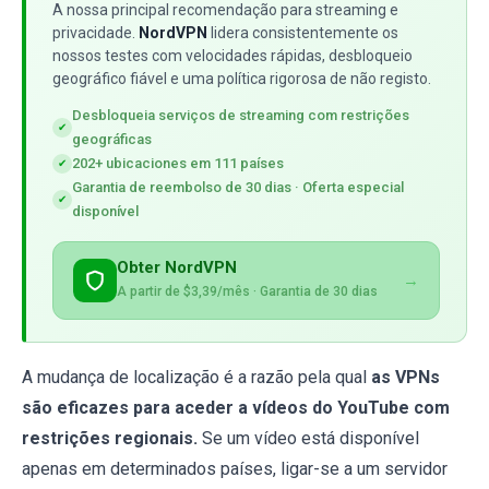
A nossa principal recomendação para streaming e
privacidade.
NordVPN
lidera consistentemente os
nossos testes com velocidades rápidas, desbloqueio
geográfico fiável e uma política rigorosa de não registo.
Desbloqueia serviços de streaming com restrições
✔
geográficas
202+ ubicaciones em 111 países
✔
Garantia de reembolso de 30 dias · Oferta especial
✔
disponível
Obter NordVPN
→
A partir de $3,39/mês · Garantia de 30 dias
A mudança de localização é a razão pela qual
as VPNs
são eficazes para aceder a vídeos do YouTube com
restrições regionais.
Se um vídeo está disponível
apenas em determinados países, ligar-se a um servidor