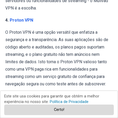
servidores ou funcionalidades de streaming - o Mullvad
VPN é a escolha.
4.
Proton VPN
O Proton VPN é uma opção versátil que enfatiza a
segurança e a transparência. As suas aplicações são de
código aberto e auditadas, os planos pagos suportam
streaming, e o plano gratuito não tem anúncios nem
limites de dados. Isto torna o Proton VPN valioso tanto
como uma VPN paga rica em funcionalidades para
streaming como um serviço gratuito de confiança para
navegação segura ou como teste antes de subscrever.
5.
ExpressVPN
Este site usa cookies para garantir que obtém a melhor
experiência no nosso site.
Política de Privacidade
O ExpressVPN é uma das VPNs premium mais fáceis de
Certo!
usar. Oferece aplicações polidas, suporte para router,