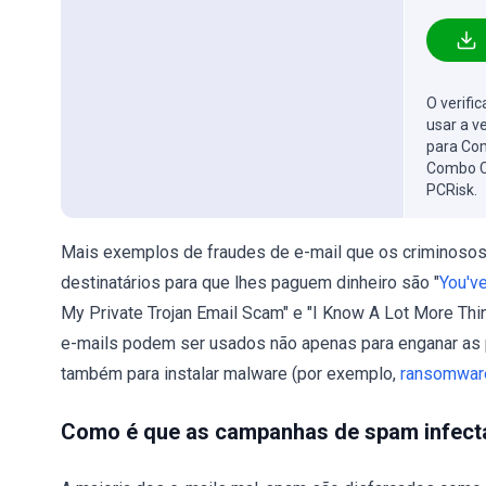
O verifi
usar a v
para Com
Combo C
PCRisk.
Mais exemplos de fraudes de e-mail que os criminosos
destinatários para que lhes paguem dinheiro são "
You'v
My Private Trojan Email Scam" e "I Know A Lot More Th
e-mails podem ser usados ​​não apenas para enganar as
também para instalar malware (por exemplo,
ransomwar
Como é que as campanhas de spam infec