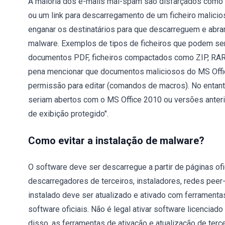
A maioria dos e-mails mal-spam são disfarçados como c
ou um link para descarregamento de um ficheiro malicios
enganar os destinatários para que descarreguem e abram
malware. Exemplos de tipos de ficheiros que podem ser
documentos PDF, ficheiros compactados como ZIP, RAR, fic
pena mencionar que documentos maliciosos do MS Offi
permissão para editar (comandos de macros). No entant
seriam abertos com o MS Office 2010 ou versões anter
de exibição protegido".
Como evitar a instalação de malware?
O software deve ser descarregue a partir de páginas ofici
descarregadores de terceiros, instaladores, redes peer-
instalado deve ser atualizado e ativado com ferramen
software oficiais. Não é legal ativar software licenciad
disso, as ferramentas de ativação e atualização de ter