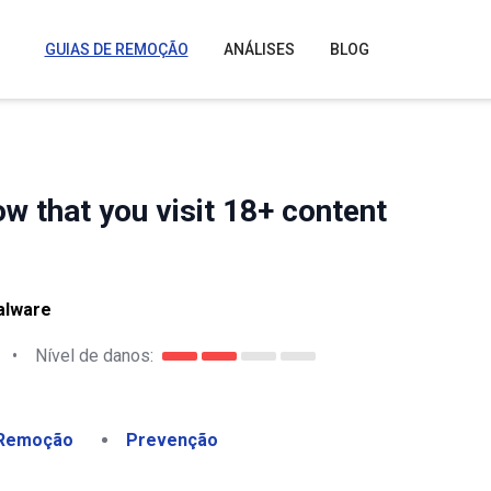
GUIAS DE REMOÇÃO
ANÁLISES
BLOG
ow that you visit 18+ content
alware
•
Nível de danos:
Remoção
Prevenção