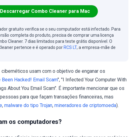
Descarregar Combo Cleaner para Mac
cador gratuito verifica se o seu computador está infectado. Para
ersão completa do produto, precisa de comprar uma licença
bo Cleaner. 7 dias limitados para teste grátis disponível. O
leaner pertence e é operado por
RCS LT
, a empresa-mãe de
 cibernéticos usam com o objetivo de enganar os
e Been Hacked! Email Scam
", "I Infected Your Computer With
ings About You Email Scam". É importante mencionar que os
 pessoas para que façam transações financeiras, mas
e
,
malware do tipo Trojan
,
mineradores de criptomoeda
).
tam os computadores?