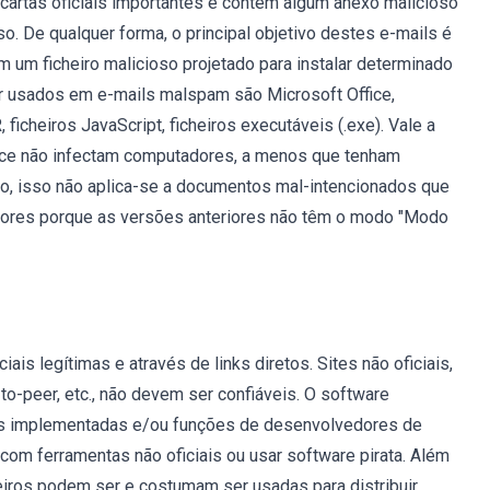
artas oficiais importantes e contêm algum anexo malicioso
o. De qualquer forma, o principal objetivo destes e-mails é
 um ficheiro malicioso projetado para instalar determinado
 usados ​​em e-mails malspam são Microsoft Office,
heiros JavaScript, ficheiros executáveis ​​(.exe). Vale a
ce não infectam computadores, a menos que tenham
o, isso não aplica-se a documentos mal-intencionados que
iores porque as versões anteriores não têm o modo "Modo
ais legítimas e através de links diretos. Sites não oficiais,
to-peer, etc., não devem ser confiáveis. O software
tas implementadas e/ou funções de desenvolvedores de
o com ferramentas não oficiais ou usar software pirata. Além
ceiros podem ser e costumam ser usadas para distribuir