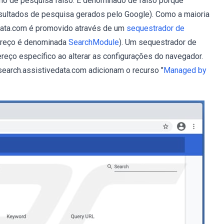
o de pesquisa falso. É denominado de falso porque
esultados de pesquisa gerados pelo Google). Como a maioria
data.com é promovido através de um
sequestrador de
ereço é denominada
SearchModule
). Um sequestrador de
eço específico ao alterar as configurações do navegador.
arch.assistivedata.com adicionam o recurso "
Managed by