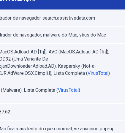
rador de navegador search.assistivedata.com
rador de navegador, malware do Mac, vírus do Mac
MacOS:Adload-AD [Trj]), AVG (MacOS:Adload-AD [Trj]),
OD32 (Uma Variante De
janDownloader.Adload.AD), Kaspersky (Not-a-
EUR:AdWare.OSX.Cimpli.l), Lista Completa (
VirusTotal
)
t (Malware), Lista Completa (
VirusTotal
)
87.62
ac fica mais lento do que o normal, vê anúncios pop-up