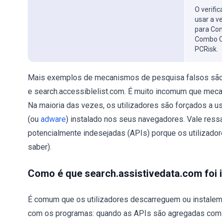
O verifi
usar a v
para Com
Combo C
PCRisk.
Mais exemplos de mecanismos de pesquisa falsos são s
e search.accessiblelist.com. É muito incomum que meca
Na maioria das vezes, os utilizadores são forçados a 
(ou
adware
) instalado nos seus navegadores. Vale ress
potencialmente indesejadas (APIs) porque os utilizad
saber).
Como é que search.assistivedata.com foi
É comum que os utilizadores descarreguem ou instalem
com os programas: quando as APIs são agregadas com 