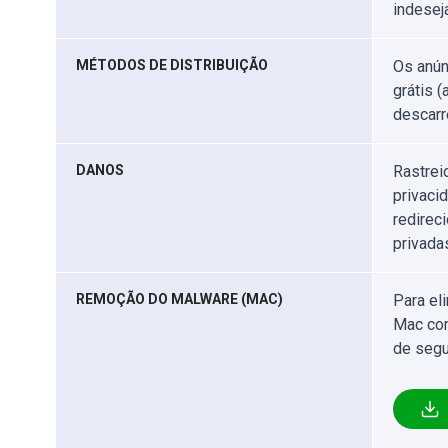
indesej
MÉTODOS DE DISTRIBUIÇÃO
Os anún
grátis 
descarr
DANOS
Rastrei
privaci
redirec
privada
REMOÇÃO DO MALWARE (MAC)
Para el
Mac com
de segu