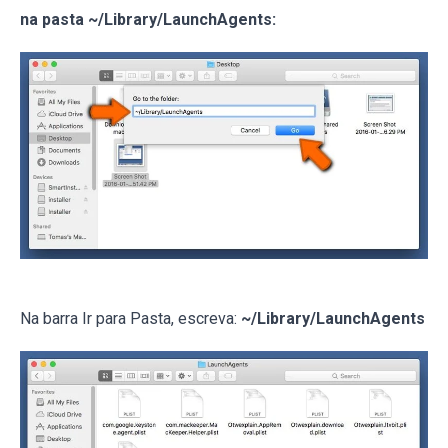
na pasta ~/Library/LaunchAgents:
Na barra Ir para Pasta, escreva:
~/Library/LaunchAgents