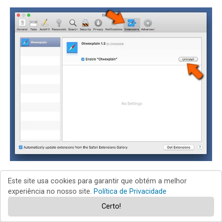
Na janela de preferências, selecione "
Extensões
" e
Este site usa cookies para garantir que obtém a melhor
procure por qualquer extensão suspeita recém-instalada.
experiência no nosso site.
Política de Privacidade
Quando localizada clique no botão "Desinstalar" ao lado
Certo!
dela/delas. Note que pode desinstalar seguramente