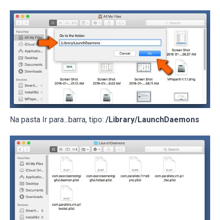
Na pasta Ir para...barra, tipo:
/Library/LaunchDaemons