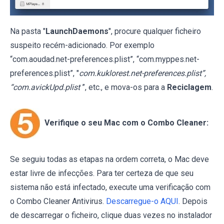
Na pasta "
LaunchDaemons
", procure qualquer ficheiro
suspeito recém-adicionado. Por exemplo
“com.aoudad.net-preferences.plist”, “com.myppes.net-
preferences.plist”, "
com.kuklorest.net-preferences.plist”,
“com.avickUpd.plist
”, etc., e mova-os para a
Reciclagem
.
Verifique o seu Mac com o Combo Cleaner:
Se seguiu todas as etapas na ordem correta, o Mac deve
estar livre de infecções. Para ter certeza de que seu
sistema não está infectado, execute uma verificação com
o Combo Cleaner Antivirus.
Descarregue-o AQUI
. Depois
de descarregar o ficheiro, clique duas vezes no instalador