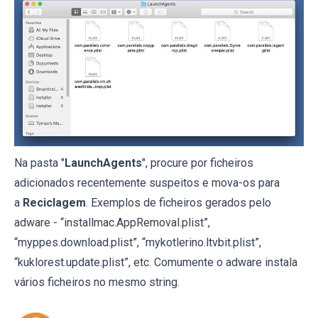
Na pasta "
LaunchAgents
", procure por ficheiros
adicionados recentemente suspeitos e mova-os para
a
Reciclagem
. Exemplos de ficheiros gerados pelo
adware - “installmac.AppRemoval.plist”,
“myppes.download.plist”, “mykotlerino.ltvbit.plist”,
“kuklorest.update.plist”, etc. Comumente o adware instala
vários ficheiros no mesmo string.