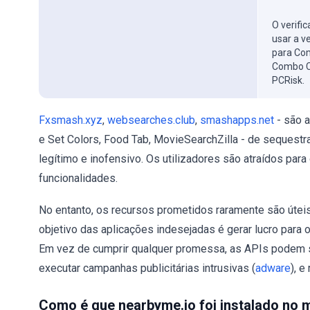
O verifi
usar a v
para Com
Combo C
PCRisk.
Fxsmash.xyz
,
websearches.club
,
smashapps.net
- são 
e Set Colors, Food Tab, MovieSearchZilla - de sequest
legítimo e inofensivo. Os utilizadores são atraídos par
funcionalidades.
No entanto, os recursos prometidos raramente são úteis
objetivo das aplicações indesejadas é gerar lucro para 
Em vez de cumprir qualquer promessa, as APIs podem s
executar campanhas publicitárias intrusivas (
adware
), e
Como é que nearbyme.io foi instalado no