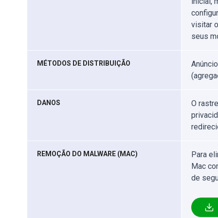
inicial
configu
visitar 
seus mo
MÉTODOS DE DISTRIBUIÇÃO
Anúncio
(agrega
DANOS
O rastr
privaci
redirec
REMOÇÃO DO MALWARE (MAC)
Para el
Mac com
de segu