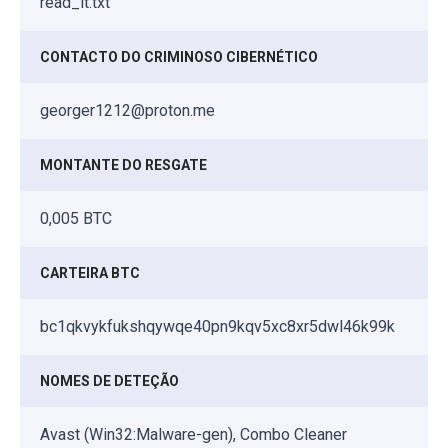
read_it.txt
CONTACTO DO CRIMINOSO CIBERNÉTICO
georger1212@proton.me
MONTANTE DO RESGATE
0,005 BTC
CARTEIRA BTC
bc1qkvykfukshqywqe40pn9kqv5xc8xr5dwl46k99k
NOMES DE DETEÇÃO
Avast (Win32:Malware-gen), Combo Cleaner