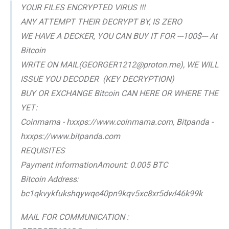
YOUR FILES ENCRYPTED VIRUS !!!
ANY ATTEMPT THEIR DECRYPT BY, IS ZERO
WE HAVE A DECKER, YOU CAN BUY IT FOR ---100$--- At
Bitcoin
WRITE ON MAIL(GEORGER1212@proton.me), WE WILL
ISSUE YOU DECODER (KEY DECRYPTION)
BUY OR EXCHANGE Bitcoin CAN HERE OR WHERE THE
YET:
Coinmama - hxxps://www.coinmama.com, Bitpanda -
hxxps://www.bitpanda.com
REQUISITES
Payment informationAmount: 0.005 BTC
Bitcoin Address:
bc1qkvykfukshqywqe40pn9kqv5xc8xr5dwl46k99k
MAIL FOR COMMUNICATION :