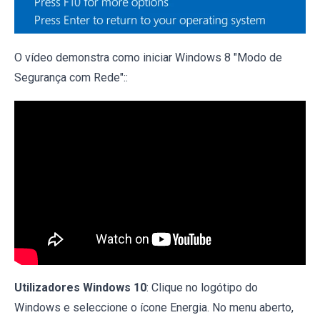
O vídeo demonstra como iniciar Windows 8 "Modo de
Segurança com Rede"::
Utilizadores Windows 10
: Clique no logótipo do
Windows e seleccione o ícone Energia. No menu aberto,