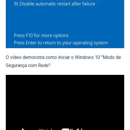
O vídeo demonstra como iniciar o Windows 10 "Modo de
Segurança com Rede":