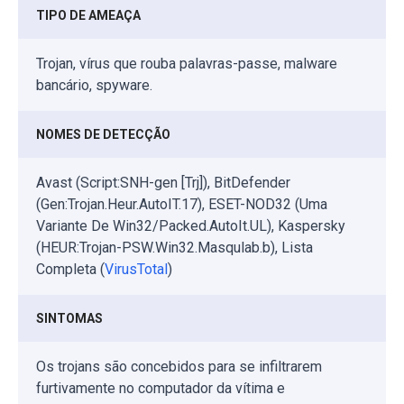
TIPO DE AMEAÇA
Trojan, vírus que rouba palavras-passe, malware
bancário, spyware.
NOMES DE DETECÇÃO
Avast (Script:SNH-gen [Trj]), BitDefender
(Gen:Trojan.Heur.AutoIT.17), ESET-NOD32 (Uma
Variante De Win32/Packed.AutoIt.UL), Kaspersky
(HEUR:Trojan-PSW.Win32.Masqulab.b), Lista
Completa (
VirusTotal
)
SINTOMAS
Os trojans são concebidos para se infiltrarem
furtivamente no computador da vítima e