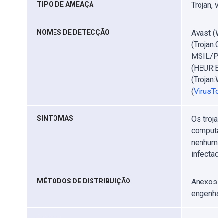
TIPO DE AMEAÇA
Trojan,
NOMES DE DETECÇÃO
Avast (
(Trojan
MSIL/P
(HEUR:E
(Trojan
(
VirusTo
SINTOMAS
Os troj
computa
nenhum 
infectad
MÉTODOS DE DISTRIBUIÇÃO
Anexos 
engenha