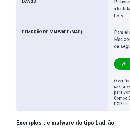
DANOS
Palavra
identid
bots.
REMOÇÃO DO MALWARE (MAC)
Para el
Mac com
de segu
O verifi
usar a v
para Com
Combo C
PCRisk.
Exemplos de malware do tipo Ladrão