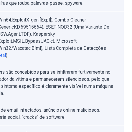
 vírus que rouba palavras-passe, spyware.
Win64:ExploitX-gen [Expl]), Combo Cleaner
.GenericKD.69515664), ESET-NOD32 (Uma Variante De
SW.Agent.TDF), Kaspersky
xploit.MSIL.BypassUAC.c), Microsoft
:Win32/Wacatac.B!ml), Lista Completa de Detecções
tal
)
ans são concebidos para se infiltrarem furtivamente no
dor da vítima e permanecerem silenciosos, pelo que
sintoma específico é claramente visível numa máquina
a.
de email infectados, anúncios online maliciosos,
ria social, "cracks" de software.