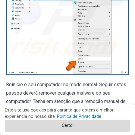
Reinicie o seu computador no modo normal. Seguir estes
passos deverá remover qualquer malware do seu
computador. Tenha em atenção que a remoção manual de
ameaças requer conhecimentos informáticos avançados.
Este site usa cookies para garantir que obtém a melhor
experiência no nosso site.
Política de Privacidade
Se não tiver esses conhecimentos, deixe a remoção de
Certo!
malware para os programas antivírus e anti-malware.