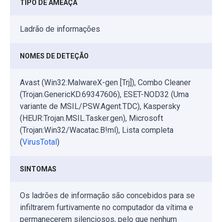
TIPO DE AMEAÇA
Ladrão de informações
NOMES DE DETEÇÃO
Avast (Win32:MalwareX-gen [Trj]), Combo Cleaner
(Trojan.GenericKD.69347606), ESET-NOD32 (Uma
variante de MSIL/PSW.Agent.TDC), Kaspersky
(HEUR:Trojan.MSIL.Tasker.gen), Microsoft
(Trojan:Win32/Wacatac.B!ml), Lista completa
(
VirusTotal
)
SINTOMAS
Os ladrões de informação são concebidos para se
infiltrarem furtivamente no computador da vítima e
permanecerem silenciosos, pelo que nenhum