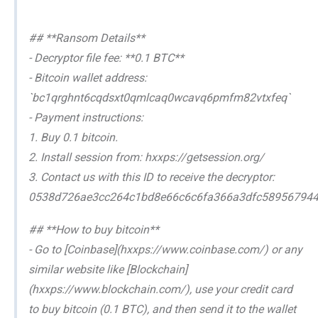
## **Ransom Details**
- Decryptor file fee: **0.1 BTC**
- Bitcoin wallet address:
`bc1qrghnt6cqdsxt0qmlcaq0wcavq6pmfm82vtxfeq`
- Payment instructions:
1. Buy 0.1 bitcoin.
2. Install session from: hxxps://getsession.org/
3. Contact us with this ID to receive the decryptor:
0538d726ae3cc264c1bd8e66c6c6fa366a3dfc589567944
## **How to buy bitcoin**
- Go to [Coinbase](hxxps://www.coinbase.com/) or any
similar website like [Blockchain]
(hxxps://www.blockchain.com/), use your credit card
to buy bitcoin (0.1 BTC), and then send it to the wallet