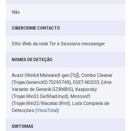
Não
CIBERCRIME CONTACTO
Sítio Web da rede Tor e Sessions messenger
NOMES DE DETEÇÃO
Avast (Win64:MalwareX-gen [Trj]), Combo Cleaner
(Trojan.GenericKD.75295749), ESET-NOD32 (Uma
Variante de Generik.GZBNBIS), Kaspersky
(Trojan.Win32.DelShad.myd), Microsoft
(Trojan:Win32/Wacatac.B!ml), Lista Completa de
Detecções (
VirusTotal
)
SINTOMAS