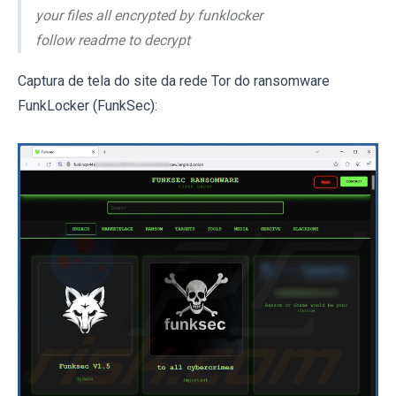
your files all encrypted by funklocker
follow readme to decrypt
Captura de tela do site da rede Tor do ransomware
FunkLocker (FunkSec):