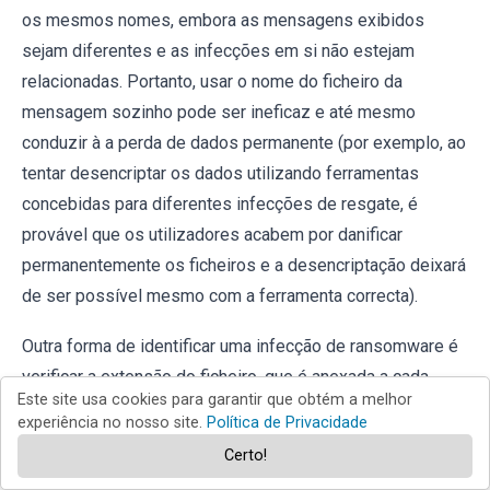
os mesmos nomes, embora as mensagens exibidos
sejam diferentes e as infecções em si não estejam
relacionadas. Portanto, usar o nome do ficheiro da
mensagem sozinho pode ser ineficaz e até mesmo
conduzir à a perda de dados permanente (por exemplo, ao
tentar desencriptar os dados utilizando ferramentas
concebidas para diferentes infecções de resgate, é
provável que os utilizadores acabem por danificar
permanentemente os ficheiros e a desencriptação deixará
de ser possível mesmo com a ferramenta correcta).
Outra forma de identificar uma infecção de ransomware é
verificar a extensão do ficheiro, que é anexada a cada
Este site usa cookies para garantir que obtém a melhor
ficheiro encriptado. As infecções de ransomware
experiência no nosso site.
Política de Privacidade
geralmente são nomeadas pelas extensões que
Certo!
acrescentam (veja os ficheiros encriptados pelo Qewe