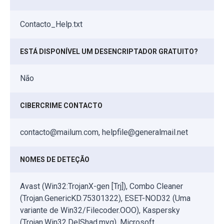
Contacto_Help.txt
ESTÁ DISPONÍVEL UM DESENCRIPTADOR GRATUITO?
Não
CIBERCRIME CONTACTO
contacto@mailum.com, helpfile@generalmail.net
NOMES DE DETEÇÃO
Avast (Win32:TrojanX-gen [Trj]), Combo Cleaner
(Trojan.GenericKD.75301322), ESET-NOD32 (Uma
variante de Win32/Filecoder.OOO), Kaspersky
(Trojan.Win32.DelShad.myg), Microsoft