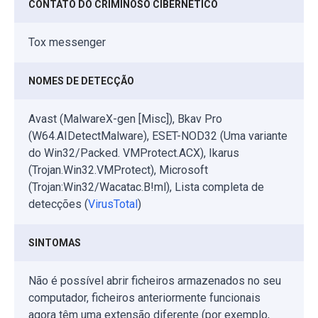
CONTATO DO CRIMINOSO CIBERNÉTICO
Tox messenger
NOMES DE DETECÇÃO
Avast (MalwareX-gen [Misc]), Bkav Pro
(W64.AIDetectMalware), ESET-NOD32 (Uma variante
do Win32/Packed. VMProtect.ACX), Ikarus
(Trojan.Win32.VMProtect), Microsoft
(Trojan:Win32/Wacatac.B!ml), Lista completa de
detecções (
VirusTotal
)
SINTOMAS
Não é possível abrir ficheiros armazenados no seu
computador, ficheiros anteriormente funcionais
agora têm uma extensão diferente (por exemplo,