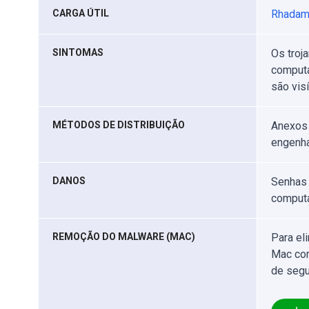
CARGA ÚTIL
Rhadam
SINTOMAS
Os troj
computa
são vis
MÉTODOS DE DISTRIBUIÇÃO
Anexos 
engenha
DANOS
Senhas 
computa
REMOÇÃO DO MALWARE (MAC)
Para el
Mac com
de segu