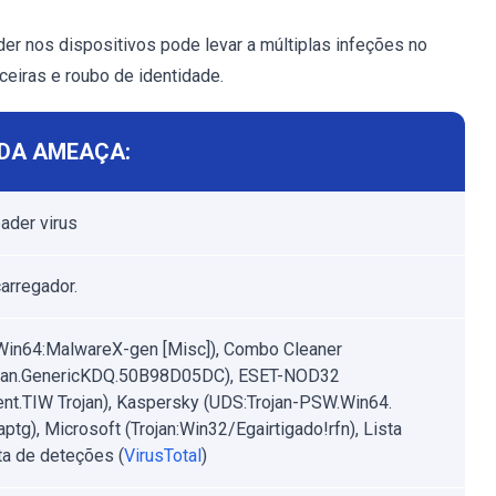
r nos dispositivos pode levar a múltiplas infeções no
ceiras e roubo de identidade.
DA AMEAÇA:
ader virus
carregador.
Win64:MalwareX-gen [Misc]), Combo Cleaner
ojan.GenericKDQ.50B98D05DC), ESET-NOD32
nt.TIW Trojan), Kaspersky (UDS:Trojan-PSW.Win64.
aptg), Microsoft (Trojan:Win32/Egairtigado!rfn), Lista
a de deteções (
VirusTotal
)