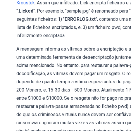
Kroustek
. Assim que infiltrado, Lick encripta ficheiros
".
Licked
". Por exemplo, "sample.jpg" é renomeado para "
seguintes ficheiros: 1) "
ERRORLOG.txt
", contendo uma 
lista de ficheiros encriptados, e; 3) um ficheiro pwd,
infelizmente encriptada.
A mensagem informa as vítimas sobre a encriptação e a
uma determinada ferramenta de desencriptação juntam
acima mencionado. No entanto, para restaurar a palavra
decodificação, as vítimas devem pagar um resgate. O r
depende de quanto tempo a vítima espera antes de pagar
200 Monero, e; 15-30 dias - 500 Monero. Atualmente 1 
entre $1000 e $10000. Se o resgate não for pago no pr
restaurar a palavra-passe armazenada no ficheiro pwd) 
de que os criminosos virtuais nunca devem ser confiáv
ransomware ignoram muitas vezes as vítimas assim qu
não há nenhuma garantia que os seus ficheiros serão de