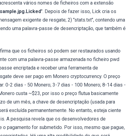
 e acrescenta vários nomes de ficheiros com a extensão
sample.jpg.Licked
". Depois de fazer isso, Lick cria os
mensagem exigente de resgate; 2) "stats.txt", contendo uma
 contendo uma palavra-passe de desencriptação, que também é
firma que os ficheiros só podem ser restaurados usando
ente com uma palavra-passe armazenada no ficheiro pwd
-passe encriptada e receber uma ferramenta de
esgate deve ser pago em Monero cryptocurrency. O preço
: 0-2 dias - 50 Monero; 3-7 dias - 100 Monero; 8-14 dias -
Monero custa ~$23, por isso o preço flutua basicamente
azo de um mês, a chave de desencriptação (usada para
será excluída permanentemente. No entanto, esteja ciente
eis. A pesquisa revela que os desenvolvedores de
e o pagamento for submetido. Por isso, mesmo que pague,
sencriptados. Há uma alta credibilidade de que será