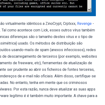
ão virtualmente idênticos a ZinoCrypt, Crptxxx,
Revenge
-
. Tal como acontece com Lick, esses outros vírus também
únicas diferenças são o tamanho destes vírus e o tipo de
assimétrica) usado. Os métodos de distribuição são
ibuídos usando-mails de spam (anexos infecciosos), redes
ntes de descarregamento de terceiros (por exemplo, websites
gamento de freeware, etc), ferramentas de atualização de
ante ser prudente ao abrir os ficheiros de fontes terceiras,
ndereços de e-mail não oficiais. Além disso, certifique-se
zadas. No entanto, tenha em mente que os criminosos
alwares. Por esta razão, nunca deve atualizar as suas apps
pyware legítimo é é também muito importante. A chave para a