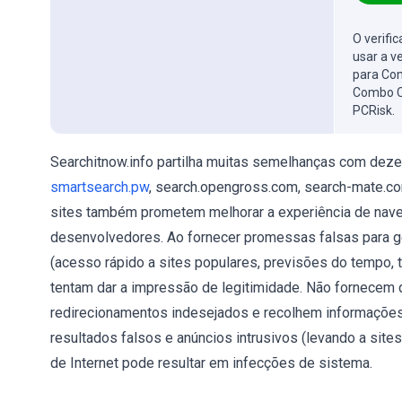
O verifi
usar a v
para Com
Combo C
PCRisk.
Searchitnow.info partilha muitas semelhanças com dez
smartsearch.pw
, search.opengross.com, search-mate.c
sites também prometem melhorar a experiência de naveg
desenvolvedores. Ao fornecer promessas falsas para ge
(acesso rápido a sites populares, previsões do tempo, 
tentam dar a impressão de legitimidade. Não fornecem q
redirecionamentos indesejados e recolhem informações 
resultados falsos e anúncios intrusivos (levando a site
de Internet pode resultar em infecções de sistema.