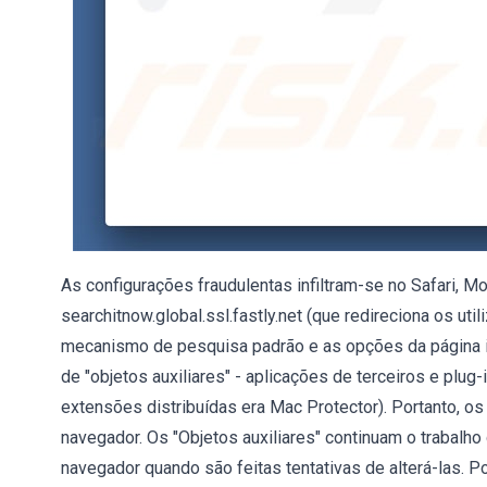
As configurações fraudulentas infiltram-se no Safari, Mo
searchitnow.global.ssl.fastly.net (que redireciona os ut
mecanismo de pesquisa padrão e as opções da página in
de "objetos auxiliares" - aplicações de terceiros e pl
extensões distribuídas era Mac Protector). Portanto, o
navegador. Os "Objetos auxiliares" continuam o trabalho
navegador quando são feitas tentativas de alterá-las. Po