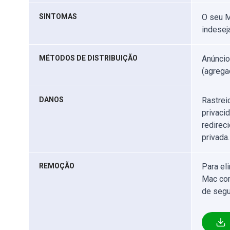
SINTOMAS
O seu M
indesej
MÉTODOS DE DISTRIBUIÇÃO
Anúncio
(agrega
DANOS
Rastrei
privaci
redirec
privada.
REMOÇÃO
Para el
Mac com
de segu