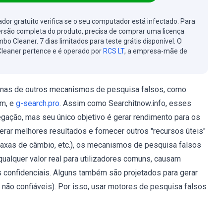
cador gratuito verifica se o seu computador está infectado. Para
ersão completa do produto, precisa de comprar uma licença
bo Cleaner. 7 dias limitados para teste grátis disponível. O
leaner pertence e é operado por
RCS LT
, a empresa-mãe de
enas de outros mecanismos de pesquisa falsos, como
om, e
g-search.pro
. Assim como Searchitnow.info, esses
ação, mas seu único objetivo é gerar rendimento para os
rar melhores resultados e fornecer outros "recursos úteis"
taxas de câmbio, etc.), os mecanismos de pesquisa falsos
ualquer valor real para utilizadores comuns, causam
confidenciais. Alguns também são projetados para gerar
s não confiáveis). Por isso, usar motores de pesquisa falsos