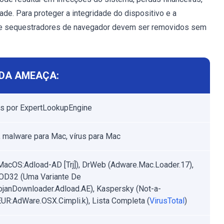
de. Para proteger a integridade do dispositivo e a
as e sequestradores de navegador devem ser removidos sem
DA AMEAÇA:
s por ExpertLookupEngine
 malware para Mac, vírus para Mac
MacOS:Adload-AD [Trj]), DrWeb (Adware.Mac.Loader.17),
OD32 (Uma Variante De
janDownloader.Adload.AE), Kaspersky (Not-a-
EUR:AdWare.OSX.Cimpli.k), Lista Completa (
VirusTotal
)