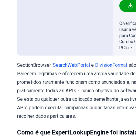
O verifi
usar a v
para Com
Combo C
PCRisk.
SectionBrowser,
SearchWebPortal
e
DivisionFormat
são
Parecem legítimas e oferecem uma ampla variedade de f
prometidos raramente funcionam como anunciados e, na m
praticamente todas as APIs. O único objetivo do softw
Se esta ou qualquer outra aplicação semelhante já esti
APIs podem executar campanhas publicitárias intrusiva
recolher dados particulares.
Como é que ExpertLookupEngine foi insta