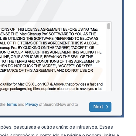
upões, pesquisas e outros anúncios intrusivos. Esses
pois sobrepõem o conteúdo da página e podem limitar a