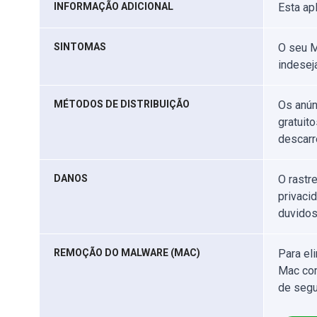
INFORMAÇÃO ADICIONAL
Esta ap
SINTOMAS
O seu M
indesej
MÉTODOS DE DISTRIBUIÇÃO
Os anún
gratuit
descarr
DANOS
O rastr
privacid
duvidos
REMOÇÃO DO MALWARE (MAC)
Para el
Mac com
de segu