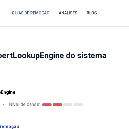
GUIAS DE REMOÇÃO
ANÁLISES
BLOG
pertLookupEngine do sistema
pEngine
•
Nível de danos:
Remoção