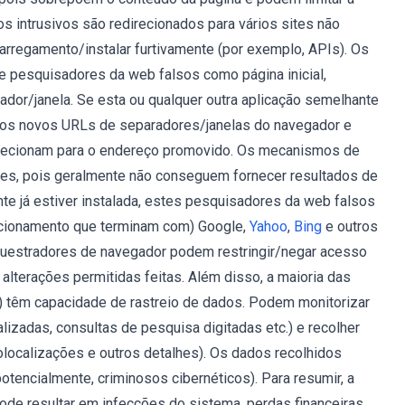
s intrusivos são redirecionados para vários sites não
arregamento/instalar furtivamente (por exemplo, APIs). Os
 pesquisadores da web falsos como página inicial,
or/janela. Se esta ou qualquer outra aplicação semelhante
os os novos URLs de separadores/janelas do navegador e
direcionam para o endereço promovido. Os mecanismos de
dores, pois geralmente não conseguem fornecer resultados de
te já estiver instalada, estes pesquisadores da web falsos
recionamento que terminam com) Google,
Yahoo
,
Bing
e outros
uestradores de navegador podem restringir/negar acesso
alterações permitidas feitas. Além disso, a maioria das
) têm capacidade de rastreio de dados. Podem monitorizar
lizadas, consultas de pesquisa digitadas etc.) e recolher
olocalizações e outros detalhes). Os dados recolhidos
otencialmente, criminosos cibernéticos). Para resumir, a
de resultar em infecções do sistema, perdas financeiras,