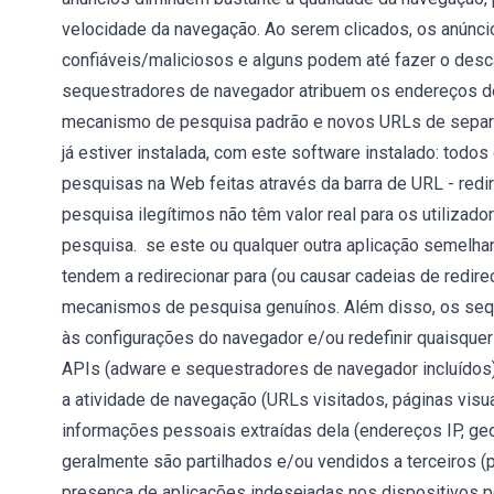
velocidade da navegação. Ao serem clicados, os anúncio
confiáveis/maliciosos e alguns podem até fazer o desc
sequestradores de navegador atribuem os endereços de
mecanismo de pesquisa padrão e novos URLs de separad
já estiver instalada, com este software instalado: tod
pesquisas na Web feitas através da barra de URL - re
pesquisa ilegítimos não têm valor real para os utiliza
pesquisa. se este ou qualquer outra aplicação semelhan
tendem a redirecionar para (ou causar cadeias de redi
mecanismos de pesquisa genuínos. Além disso, os seq
às configurações do navegador e/ou redefinir quaisquer 
APIs (adware e sequestradores de navegador incluídos
a atividade de navegação (URLs visitados, páginas visua
informações pessoais extraídas dela (endereços IP, ge
geralmente são partilhados e/ou vendidos a terceiros (p
presença de aplicações indesejadas nos dispositivos po