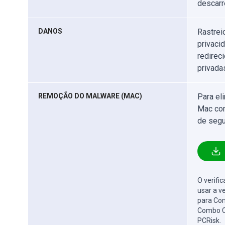
descarr
DANOS
Rastrei
privaci
redirec
privada
REMOÇÃO DO MALWARE (MAC)
Para el
Mac com
de segu
O verifi
usar a v
para Com
Combo C
PCRisk.