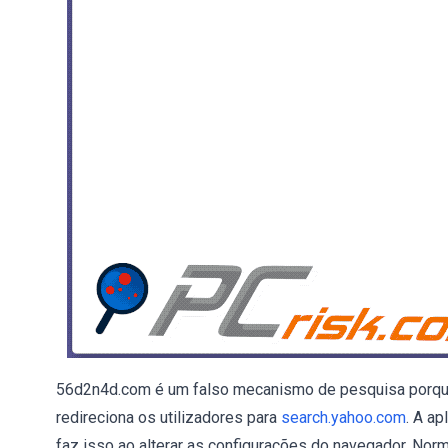
56d2n4d.com é um falso mecanismo de pesquisa porque 
redireciona os utilizadores para
search.yahoo.com
. A a
faz isso ao alterar as configurações do navegador. N