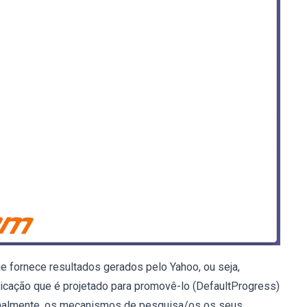
fornece resultados gerados pelo Yahoo, ou seja,
plicação que é projetado para promovê-lo (DefaultProgress)
ormalmente, os mecanismos de pesquisa/os os seus