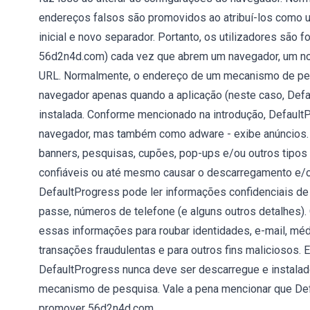
endereços falsos são promovidos ao atribuí-los como
inicial e novo separador. Portanto, os utilizadores são
56d2n4d.com) cada vez que abrem um navegador, um nov
URL. Normalmente, o endereço de um mecanismo de pes
navegador apenas quando a aplicação (neste caso, Defa
instalada. Conforme mencionado na introdução, Defaul
navegador, mas também como adware - exibe anúncios. 
banners, pesquisas, cupões, pop-ups e/ou outros tipos 
confiáveis ou até mesmo causar o descarregamento e/ou
DefaultProgress pode ler informações confidenciais de 
passe, números de telefone (e alguns outros detalhes
essas informações para roubar identidades, e-mail, méd
transações fraudulentas e para outros fins maliciosos. 
DefaultProgress nunca deve ser descarregue e instal
mecanismo de pesquisa. Vale a pena mencionar que Def
promover 56d2n4d.com..