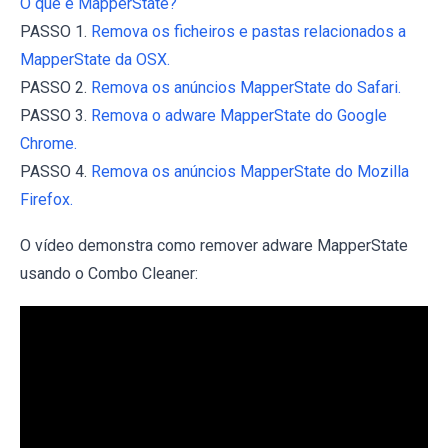
O que é MapperState?
PASSO 1.
Remova os ficheiros e pastas relacionados a
MapperState da OSX.
PASSO 2.
Remova os anúncios MapperState do Safari.
PASSO 3.
Remova o adware MapperState do Google
Chrome.
PASSO 4.
Remova os anúncios MapperState do Mozilla
Firefox.
O vídeo demonstra como remover adware MapperState
usando o Combo Cleaner: