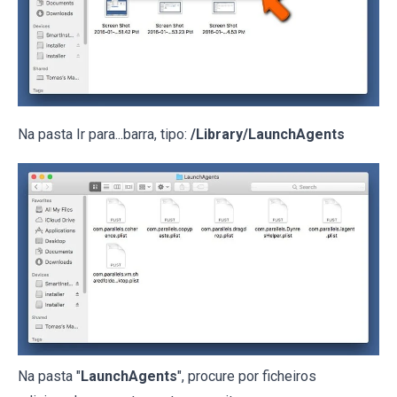
Na pasta Ir para...barra, tipo:
/Library/LaunchAgents
Na pasta "
LaunchAgents
", procure por ficheiros