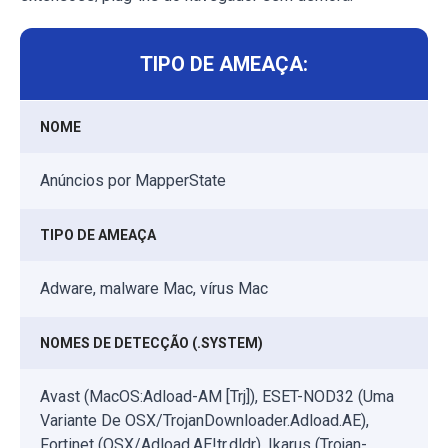
TIPO DE AMEAÇA:
NOME
Anúncios por MapperState
TIPO DE AMEAÇA
Adware, malware Mac, vírus Mac
NOMES DE DETECÇÃO (.SYSTEM)
Avast (MacOS:Adload-AM [Trj]), ESET-NOD32 (Uma
Variante De OSX/TrojanDownloader.Adload.AE),
Fortinet (OSX/Adload.AE!tr.dldr), Ikarus (Trojan-