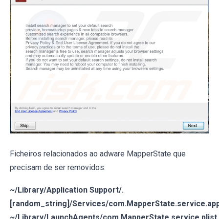
Ficheiros relacionados ao adware MapperState que
precisam de ser removidos:
~/Library/Application Support/.
[random_string]/Services/com.MapperState.service.ap
~/Library/LaunchAgents/com.MapperState.service.plist