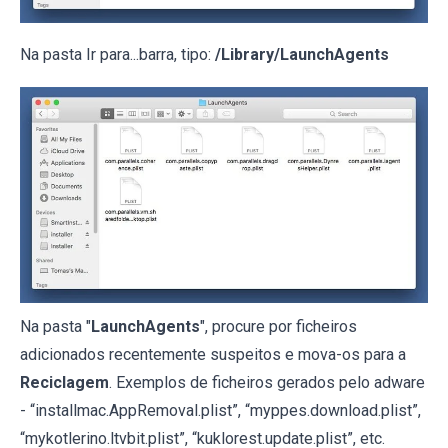
Na pasta Ir para...barra, tipo:
/Library/LaunchAgents
Na pasta "
LaunchAgents
", procure por ficheiros
adicionados recentemente suspeitos e mova-os para a
Reciclagem
. Exemplos de ficheiros gerados pelo adware
- “installmac.AppRemoval.plist”, “myppes.download.plist”,
“mykotlerino.ltvbit.plist”, “kuklorest.update.plist”, etc.