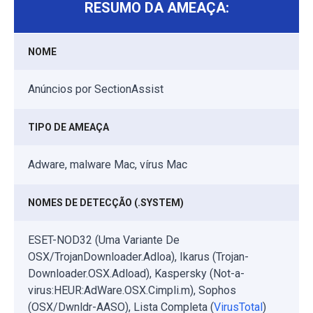
RESUMO DA AMEAÇA:
NOME
Anúncios por SectionAssist
TIPO DE AMEAÇA
Adware, malware Mac, vírus Mac
NOMES DE DETECÇÃO (.SYSTEM)
ESET-NOD32 (Uma Variante De
OSX/TrojanDownloader.Adloa), Ikarus (Trojan-
Downloader.OSX.Adload), Kaspersky (Not-a-
virus:HEUR:AdWare.OSX.Cimpli.m), Sophos
(OSX/Dwnldr-AASO), Lista Completa (
VirusTotal
)