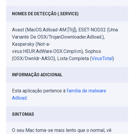
NOMES DE DETECÇÃO (.SERVICE)
Avast (MacOS:Adload-AM [Trj]), ESET-NOD32 (Uma
Variante De OSX/TrojanDownloader.Adload.),
Kaspersky (Not-a-
virus:HEUR:AdWare.OSX.Cimpli.m), Sophos
(OSX/Dwnldr-AASO), Lista Completa (
VirusTotal
)
INFORMAÇÃO ADICIONAL
Esta aplicação pertence à
família de malware
Adload
.
SINTOMAS
O seu Mac torna-se mais lento que o normal, vê