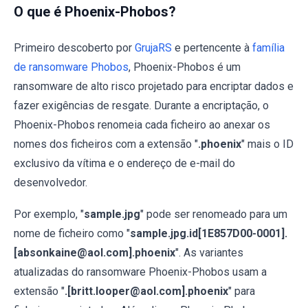
O que é Phoenix-Phobos?
Primeiro descoberto por
GrujaRS
e pertencente à
família
de ransomware Phobos
, Phoenix-Phobos é um
ransomware de alto risco projetado para encriptar dados e
fazer exigências de resgate. Durante a encriptação, o
Phoenix-Phobos renomeia cada ficheiro ao anexar os
nomes dos ficheiros com a extensão "
.phoenix
" mais o ID
exclusivo da vítima e o endereço de e-mail do
desenvolvedor.
Por exemplo, "
sample.jpg
" pode ser renomeado para um
nome de ficheiro como "
sample.jpg.id[1E857D00-0001].
[absonkaine@aol.com].phoenix
". As variantes
atualizadas do ransomware Phoenix-Phobos usam a
extensão "
.[britt.looper@aol.com].phoenix
" para