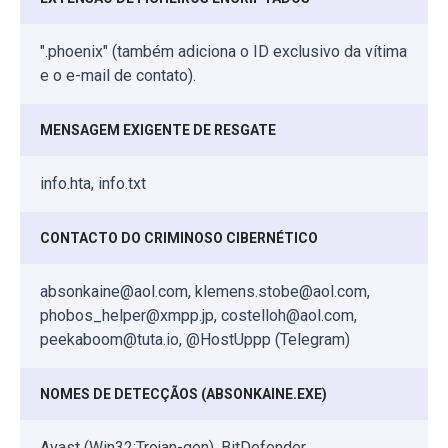
".phoenix" (também adiciona o ID exclusivo da vítima
e o e-mail de contato).
MENSAGEM EXIGENTE DE RESGATE
info.hta, info.txt
CONTACTO DO CRIMINOSO CIBERNÉTICO
absonkaine@aol.com, klemens.stobe@aol.com,
phobos_helper@xmpp.jp, costelloh@aol.com,
peekaboom@tuta.io, @HostUppp (Telegram)
NOMES DE DETECÇÃOS (ABSONKAINE.EXE)
Avast (Win32:Trojan-gen), BitDefender