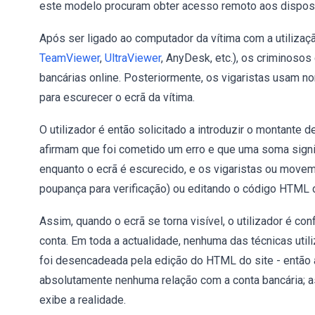
este modelo procuram obter acesso remoto aos disposit
Após ser ligado ao computador da vítima com a utiliza
TeamViewer
,
UltraViewer
, AnyDesk, etc.), os criminoso
bancárias online. Posteriormente, os vigaristas usam 
para escurecer o ecrã da vítima.
O utilizador é então solicitado a introduzir o montante
afirmam que foi cometido um erro e que uma soma signifi
enquanto o ecrã é escurecido, e os vigaristas ou movem
poupança para verificação) ou editando o código HTML d
Assim, quando o ecrã se torna visível, o utilizador é c
conta. Em toda a actualidade, nenhuma das técnicas utili
foi desencadeada pela edição do HTML do site - então 
absolutamente nenhuma relação com a conta bancária; as
exibe a realidade.