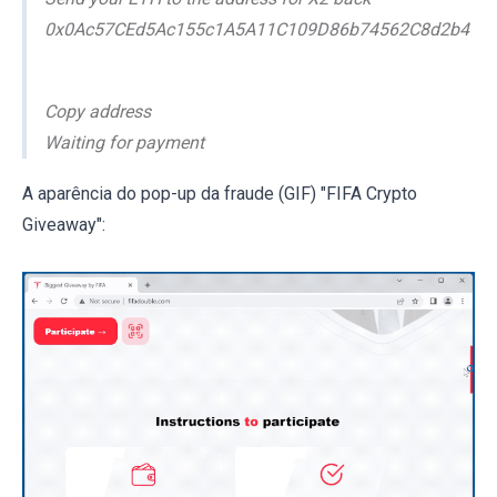
0x0Ac57CEd5Ac155c1A5A11C109D86b74562C8d2b4
Copy address
Waiting for payment
A aparência do pop-up da fraude (GIF) "FIFA Crypto
Giveaway":