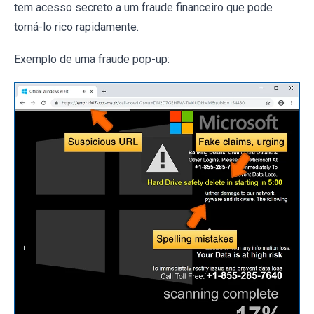
tem acesso secreto a um fraude financeiro que pode
torná-lo rico rapidamente.
Exemplo de uma fraude pop-up: