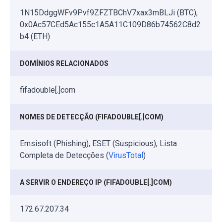
1N15DdggWFv9Pvf9ZFZTBChV7xax3mBLJi (BTC),
0x0Ac57CEd5Ac155c1A5A11C109D86b74562C8d2
b4 (ETH)
DOMÍNIOS RELACIONADOS
fifadouble[.]com
NOMES DE DETECÇÃO (FIFADOUBLE[.]COM)
Emsisoft (Phishing), ESET (Suspicious), Lista
Completa de Detecções (
VirusTotal
)
A SERVIR O ENDEREÇO IP (FIFADOUBLE[.]COM)
172.67.207.34