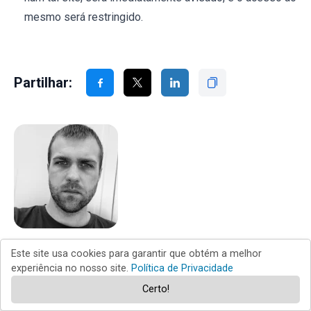
mesmo será restringido.
Partilhar:
Tomas Meskauskas
Este site usa cookies para garantir que obtém a melhor
experiência no nosso site.
Política de Privacidade
Pesquisador especialista em segurança, analista
profissional de malware
Certo!
Sou um apaixonado por segurança e tecnologia de