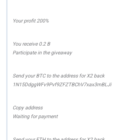
Your profit 200%
You receive 0.2 B
Participate in the giveaway
Send your BTC to the address for X2 back
1N15DdggWFv9Pvf9ZFZTBChV7xax3mBLJi
Copy address
Waiting for payment
Send your ETH to the address for X2 back