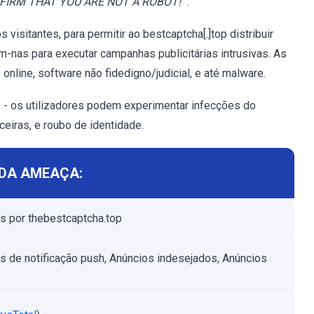
FIRM THAT YOU ARE NOT A ROBOT!
".
isitantes, para permitir ao bestcaptcha[.]top distribuir
am-nas para executar campanhas publicitárias intrusivas. As
line, software não fidedigno/judicial, e até malware.
 - os utilizadores podem experimentar infecções do
eiras, e roubo de identidade.
DA AMEAÇA:
s por thebestcaptcha.top
s de notificação push, Anúncios indesejados, Anúncios