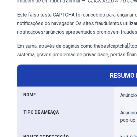
imagem de um robot a afirmar – "
CLICK ALLOW TO CON
Este falso teste CAPTCHA foi concebido para enganar os v
notificações do navegador. Os sites fraudulentos utiliz
notificações/anúncios apresentados promovem fraudes on
Em suma, através de páginas como thebestcaptcha[.]top
sistema, graves problemas de privacidade, perdas financ
RESUMO 
NOME
Anúncio
TIPO DE AMEAÇA
Anúncio
pop-up