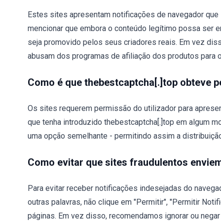
Estes sites apresentam notificações de navegador que s
mencionar que embora o conteúdo legítimo possa ser e
seja promovido pelos seus criadores reais. Em vez dis
abusam dos programas de afiliação dos produtos para 
Como é que thebestcaptcha[.]top obteve p
Os sites requerem permissão do utilizador para apresen
que tenha introduzido thebestcaptcha[.]top em algum mom
uma opção semelhante - permitindo assim a distribuiçã
Como evitar que sites fraudulentos envie
Para evitar receber notificações indesejadas do navega
outras palavras, não clique em "Permitir", "Permitir No
páginas. Em vez disso, recomendamos ignorar ou negar a 