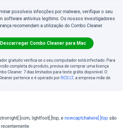
iminar possíveis infecções por malware, verifique o seu
 software antivírus legítimo. Os nossos investigadores
rança recomendam a utilização do Combo Cleaner.
Descarregar Combo Cleaner para Mac
cador gratuito verifica se o seu computador está infectado. Para
ersão completa do produto, precisa de comprar uma licença
bo Cleaner. 7 dias limitados para teste grátis disponível. O
leaner pertence e é operado por
RCS LT
, a empresa-mãe de
orright[.]com, lightfoot[.]top, e
nowcaptchahere[.]top
são
 recentemente.