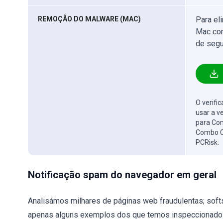
REMOÇÃO DO MALWARE (MAC)
Para el
Mac com
de segu
O verifi
usar a v
para Com
Combo C
PCRisk.
Notificação spam do navegador em geral
Analisámos milhares de páginas web fraudulentas; softstr
apenas alguns exemplos dos que temos inspeccionado