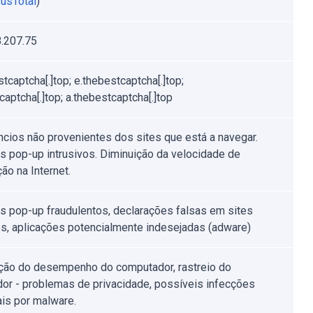
rusTotal
)
.207.75
tcaptcha[.]top; e.thebestcaptcha[.]top;
aptcha[.]top; a.thebestcaptcha[.]top
ncios não provenientes dos sites que está a navegar.
s pop-up intrusivos. Diminuição da velocidade de
ão na Internet.
s pop-up fraudulentos, declarações falsas em sites
os, aplicações potencialmente indesejadas (adware)
ção do desempenho do computador, rastreio do
or - problemas de privacidade, possíveis infecções
ais por malware.