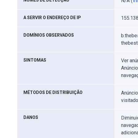
NOMES DE DETECÇÃO
N/A (
Vi
A SERVIR O ENDEREÇO DE IP
155.138
DOMÍNIOS OBSERVADOS
b.thebes
thebestc
SINTOMAS
Ver anú
Anúncio
navegaç
MÉTODOS DE DISTRIBUIÇÃO
Anúncio
visitad
DANOS
Diminui
navegad
adicion