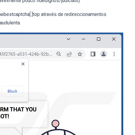
vavelmente pouco fidedignos/judiciais).
hebestcaptcha[.]top através de redireccionamentos
audulenta.