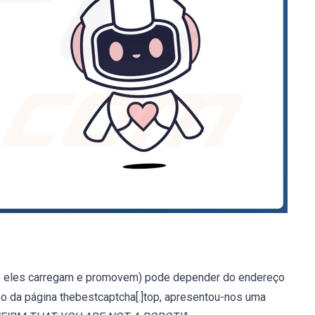
ue eles carregam e promovem) pode depender do endereço
po da página thebestcaptcha[.]top, apresentou-nos uma