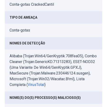
Conta-gotas CrackedCantil
TIPO DE AMEAÇA
Conta-gotas
NOMES DE DETECÇÃO
Alibaba (Trojan:Win64/GenKryptik.708fea05), Combo
Cleaner (Trojan.GenericKD.71313283), ESET-NOD32
(Uma Variante De Win64/GenKryptik.GPXJ),
MaxSecure (Trojan.Malware.230446124.susgen),
Microsoft (Trojan:Win32/Wacatac.B!ml), Lista
Completa (
VirusTotal
)
NOME(S) DO(S) PROCESSO(S) MALICIOSO(S)