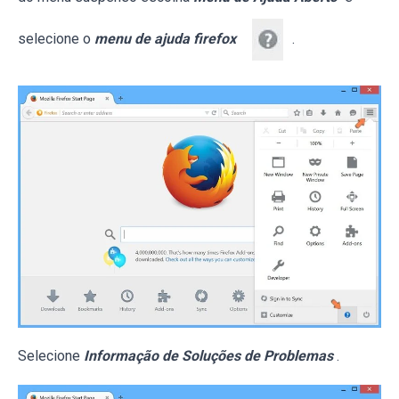
selecione o
menu de ajuda firefox
.
Selecione
Informação de Soluções de Problemas
.