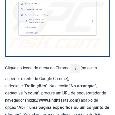
Clique no ícone do menu do Chrome
(no canto
superior direito do Google Chrome),
selecione "
Definições
". Na secção "
No arranque
",
desactive "
vecum
", procure um URL de sequestrador de
navegador
(hxxp://www.finditfasts.com)
abaixo da
opção "
Abrir uma página específica ou um conjunto de
páginas
". Se estiver presente, clique no ícone de
três