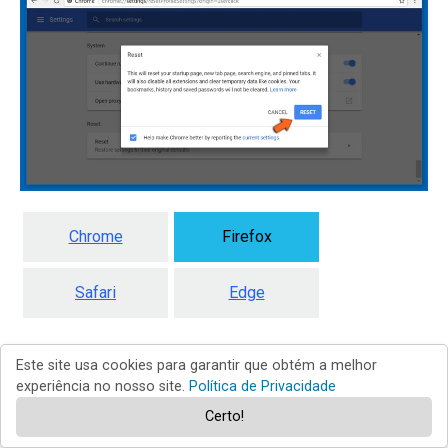
Chrome
Firefox
Safari
Edge
Este site usa cookies para garantir que obtém a melhor
Remover extensões maliciosas do
experiência no nosso site.
Política de Privacidade
Certo!
Mozilla Firefox: