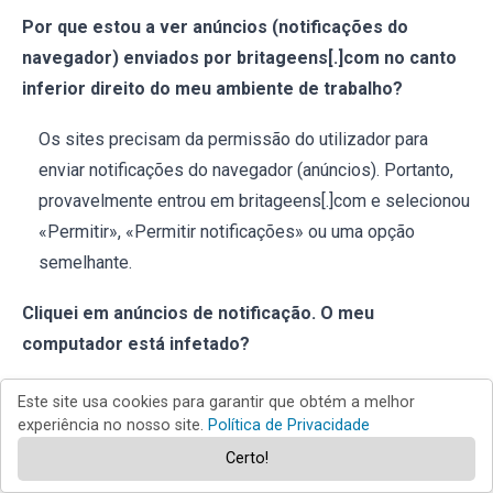
Por que estou a ver anúncios (notificações do
navegador) enviados por britageens[.]com no canto
inferior direito do meu ambiente de trabalho?
Os sites precisam da permissão do utilizador para
enviar notificações do navegador (anúncios). Portanto,
provavelmente entrou em britageens[.]com e selecionou
«Permitir», «Permitir notificações» ou uma opção
semelhante.
Cliquei em anúncios de notificação. O meu
computador está infetado?
Não, clicar numa notificação do navegador é inofensivo.
Este site usa cookies para garantir que obtém a melhor
No entanto, esses anúncios promovem conteúdos que
experiência no nosso site.
Política de Privacidade
podem causar problemas graves (incluindo infeções no
Certo!
sistema).