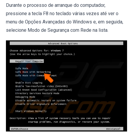
Durante o processo de arranque do computador,
pressione a tecla F8 no teclado várias vezes até ver o
menu de Opções Avançadas do Windows e, em seguida,
selecione Modo de Segurança com Rede na lista.