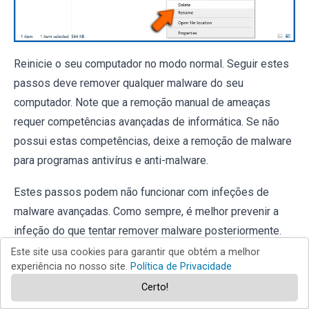
Reinicie o seu computador no modo normal. Seguir estes
passos deve remover qualquer malware do seu
computador. Note que a remoção manual de ameaças
requer competências avançadas de informática. Se não
possui estas competências, deixe a remoção de malware
para programas antivírus e anti-malware.
Estes passos podem não funcionar com infeções de
malware avançadas. Como sempre, é melhor prevenir a
infeção do que tentar remover malware posteriormente.
Para manter o seu computador seguro, instale as
Este site usa cookies para garantir que obtém a melhor
experiência no nosso site.
Política de Privacidade
atualizações mais recentes do sistema operativo e utilize
Certo!
software antivírus. Para ter a certeza de que o seu
computador está livre de infeções de malware,