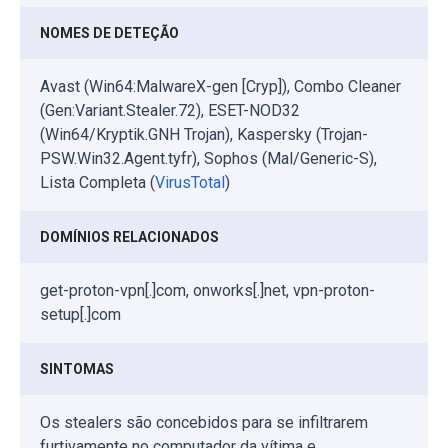
NOMES DE DETEÇÃO
Avast (Win64:MalwareX-gen [Cryp]), Combo Cleaner
(Gen:Variant.Stealer.72), ESET-NOD32
(Win64/Kryptik.GNH Trojan), Kaspersky (Trojan-
PSW.Win32.Agent.tyfr), Sophos (Mal/Generic-S),
Lista Completa (
VirusTotal
)
DOMÍNIOS RELACIONADOS
get-proton-vpn[.]com, onworks[.]net, vpn-proton-
setup[.]com
SINTOMAS
Os stealers são concebidos para se infiltrarem
furtivamente no computador da vítima e