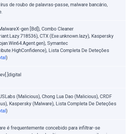
 vírus de roubo de palavras-passe, malware bancário,
e.
MalwareX-gen [Bd]), Combo Cleaner
riant.Lazy.718536), CTX (Exe.unknown.lazy), Kaspersky
ojan.Win64.Agent.gen), Symantec
ribute.HighConfidence), Lista Completa De Deteções
tal
)
ev[.]digital
Labs (Malicious), Chong Lua Dao (Malicious), CRDF
ous), Kaspersky (Malware), Lista Completa De Deteções
tal
)
re é frequentemente concebido para infiltrar-se