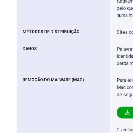
furtiva
pelo qu
numa má
MÉTODOS DE DISTRIBUIÇÃO
Sites 
DANOS
Palavra
identid
perda m
REMOÇÃO DO MALWARE (MAC)
Para el
Mac com
de segu
O verifi