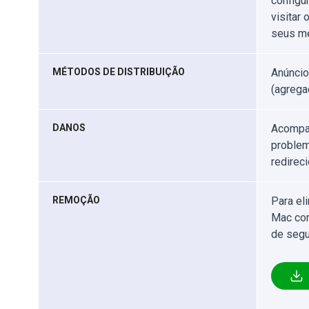
configu
visitar
seus m
MÉTODOS DE DISTRIBUIÇÃO
Anúncio
(agregaç
DANOS
Acompan
problem
redirec
REMOÇÃO
Para el
Mac com
de segu