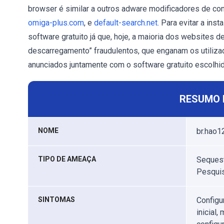
browser é similar a outros adware modificadores de co
omiga-plus.com
, e
default-search.net
. Para evitar a ins
software gratuito já que, hoje, a maioria dos websites
descarregamento” fraudulentos, que enganam os utiliza
anunciados juntamente com o software gratuito escolhid
RESUMO 
NOME
br.hao1
TIPO DE AMEAÇA
Sequest
Pesquis
SINTOMAS
Configu
inicial