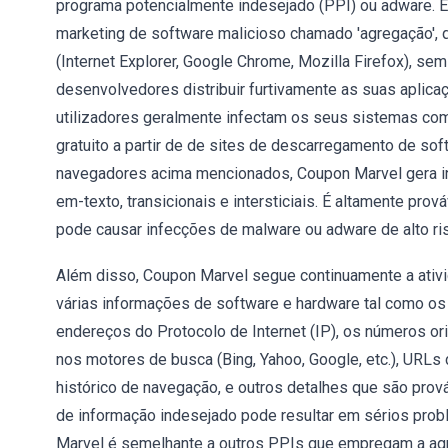
programa potencialmente indesejado (PPI) ou adware. 
marketing de software malicioso chamado 'agregação', q
(Internet Explorer, Google Chrome, Mozilla Firefox), s
desenvolvedores distribuir furtivamente as suas aplica
utilizadores geralmente infectam os seus sistemas co
gratuito a partir de de sites de descarregamento de sof
navegadores acima mencionados, Coupon Marvel gera in
em-texto, transicionais e intersticiais. É altamente pr
pode causar infecções de malware ou adware de alto ri
Além disso, Coupon Marvel segue continuamente a ativi
várias informações de software e hardware tal como os
endereços do Protocolo de Internet (IP), os números ori
nos motores de busca (Bing, Yahoo, Google, etc.), URLs 
histórico de navegação, e outros detalhes que são prov
de informação indesejado pode resultar em sérios prob
Marvel é semelhante a outros PPIs que empregam a ag