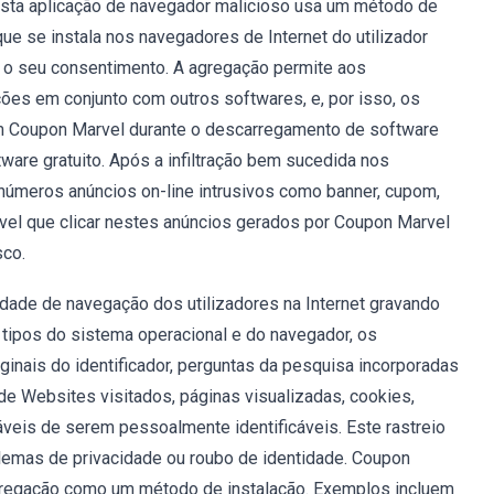
Esta aplicação de navegador malicioso usa um método de
ue se instala nos navegadores de Internet do utilizador
em o seu consentimento. A agregação permite aos
ções em conjunto com outros softwares, e, por isso, os
m Coupon Marvel durante o descarregamento de software
tware gratuito. Após a infiltração bem sucedida nos
úmeros anúncios on-line intrusivos como banner, cupom,
ovável que clicar nestes anúncios gerados por Coupon Marvel
sco.
dade de navegação dos utilizadores na Internet gravando
 tipos do sistema operacional e do navegador, os
ginais do identificador, perguntas da pesquisa incorporadas
de Websites visitados, páginas visualizadas, cookies,
áveis de serem pessoalmente identificáveis. Este rastreio
lemas de privacidade ou roubo de identidade. Coupon
regação como um método de instalação. Exemplos incluem