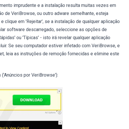
amento imprudente e a instalação resulta muitas vezes em
ção de VeriBrowse, ou outro adware semelhante, esteja
 clique em 'Rejeitar', se a instalação de qualquer aplicação
stalar software descarregado, seleccione as opções de
pidas' ou 'Típicas' - isto irá revelar qualquer aplicação
cluir. Se seu computador estiver infetado com VeriBrowse, e
net, leia as instruções de remoção fornecidas e elimine este
 ('Anúncios por VeriBrowse'):