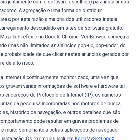
ais juntamente com o software escolhido) para instalar nos
adores. A agregação é uma forma de distribuir
es; por esta razão a maioria dos utilizadores instala
arregamento descuidado em sites de software gratuito.
no Mozilla Firefox e no Google Chrome, VeriBrowse começa a
uindo (mas não limitados a): anúncios pop-up, pop-under, de
de probabilidade de que clicar nestes anúncios gerados por
e de alto risco.
na Internet é continuamente monitorizado, uma vez que
s gravam várias informações de software e hardware tal
os endereços do Protocolo de Internet (IP), os números
erguntas da pesquisa incorporadas nos motores de busca,
ies, histórico de navegação, e outros detalhes que são
 comportamento pode resultar em graves problemas de
 é muito semelhante a outras aplicações de navegador
instalação. Os exemplos incluem
KeepMySettingsX
,