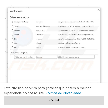
Este site usa cookies para garantir que obtém a melhor
experiência no nosso site.
Política de Privacidade
Para modificar o seu motor de busca padrão no Google
Certo!